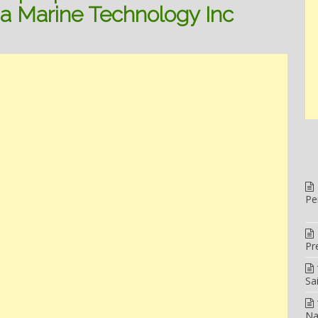
da Marine Technology Inc
Pe
Pr
Sa
Na