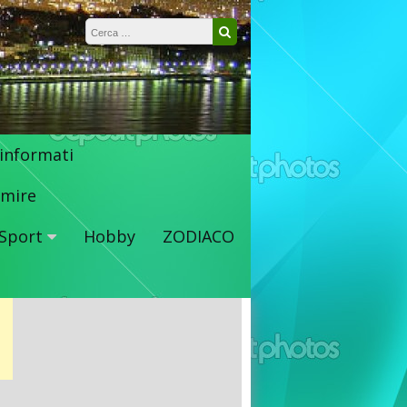
Ricerca per:
Cerca
 informati
mire
Sport
Hobby
ZODIACO