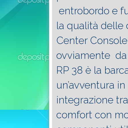
entrobordo e f
la qualità delle
Center Consol
ovviamente da 
RP 38 è la barca
un’avventura in
integrazione tr
comfort con mol