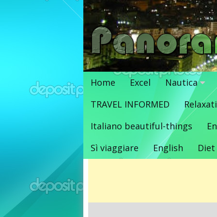
Vai
al
contenuto
Home
Excel
Nautica
TRAVEL INFORMED
Relaxat
Italiano beautiful-things
En
Sì viaggiare
English
Diet