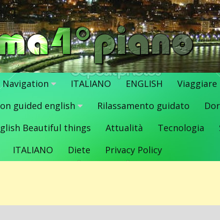
Navigation
ITALIANO
ENGLISH
Viaggiare
ion guided english
Rilassamento guidato
Dor
glish Beautiful things
Attualità
Tecnologia
ITALIANO
Diete
Privacy Policy