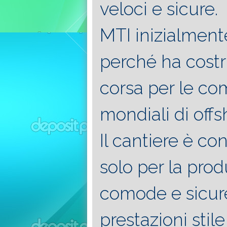
veloci e sicure.
MTI inizialment
perché ha costr
corsa per le com
mondiali di offs
Il cantiere è c
solo per la pro
comode e sicure
prestazioni sti