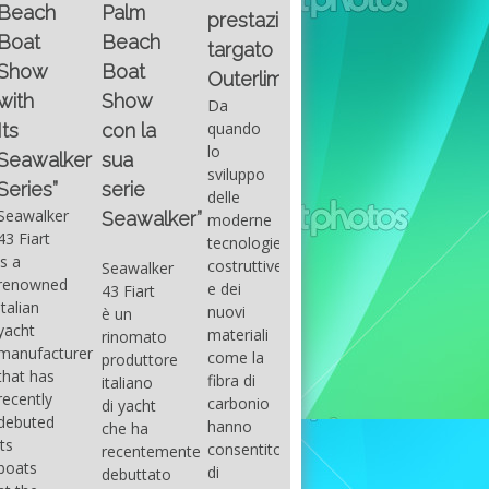
Fountain
Palm
basic
prestazioni
GUITAR
38SC è
Beach
excel
targato
una
Santana
Boat
With
barca a
band
Outerlimits.
this
console
that
Show
Da
fourth
centrale
had its
quando
con la
group
sportiva
maximum
lo
sua
of
di lusso,
consensu
sviluppo
questions
dove
serie
in the
delle
on
velocità,
early
Seawalker”
moderne
basic
comodità
seventies
tecnologie
excel
e
that
costruttive
Seawalker
prevailing
sicurezza
accompan
e dei
43 Fiart
intention
s’integrano
the
nuovi
è un
is to
perfettamente,
great
materiali
rinomato
draw
che il
musical
come la
produttore
attention
cantiere
talent
fibra di
italiano
to the
Fountain
Carlos
carbonio
di yacht
use of
ha
Santana,
hanno
che ha
sums of
voluto
guitarist,
consentito
recentemente
formulas
costruire
songwrite
di
debuttato
to be
per tutti
and