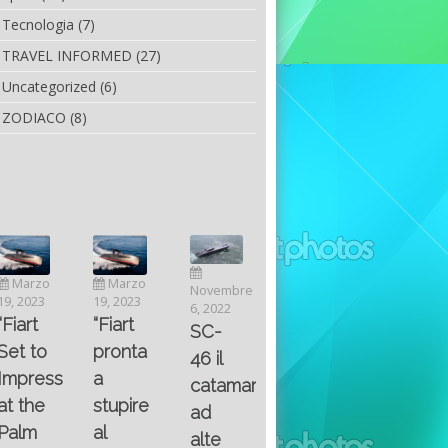
Tecnologia
(7)
TRAVEL INFORMED
(27)
Uncategorized
(6)
ZODIACO
(8)
Luglio
Marzo
Novembre
Aprile
6, 2022
19, 2023
6, 2022
25, 2016
Maggio
Fountain 38SC
“Fiart
SC-
8, 2016
SANTA
abitabilità,
pronta
Multiple
46 il
AND
affidabilità
a
choice
catamarano
THE
e
stupire
questions
ad
KING
prestazioni
al
on
alte
OF