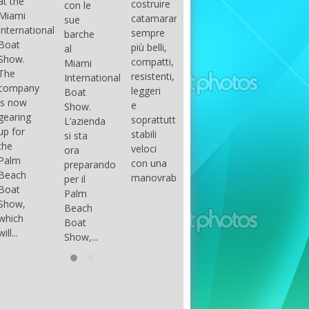
costruire
con le
done
gli
arranger
catamarani
sue
only if
appassionati
of all
sempre
barche
certain
di
parts of
più belli,
al
conditions
barche
the
compatti,
Miami
occur.
ad alte
group.
resistenti,
International
The
prestazioni,
The
leggeri
Boat
correct
che...
songs
e
Show.
syntax
in my
soprattutto
L’azienda
is
opinion
stabili
si sta
essential...
have...
veloci
ora
con una
preparando
manovrabilità...
per il
Palm
Beach
Boat
Show,...