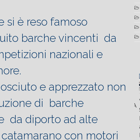
e si è reso famoso
uito barche vincenti da
petizioni nazionali e
hore.
onosciuto e apprezzato non
Luglio
Marzo
Aprile
6, 2022
19, 2023
25, 2016
Maggio
duzione di barche
Fountain 38SC
“Fiart
8, 2016
SANTANA
abitabilità,
Set to
Multiple
AND
 da diporto ad alte
affidabilità
Impress
choice
THE
e
at the
questions
KING
le catamarano con motori
prestazioni
Palm
on
OF