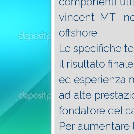
componenti util
vincenti MTI ne
offshore.
Le specifiche t
il risultato fin
ed esperienza n
ad alte prestaz
fondatore del ca
Per aumentare la