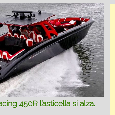
ing 450R l’asticella si alza.