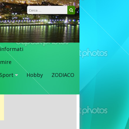
Ricerca per:
Cerca
 informati
mire
Sport
Hobby
ZODIACO