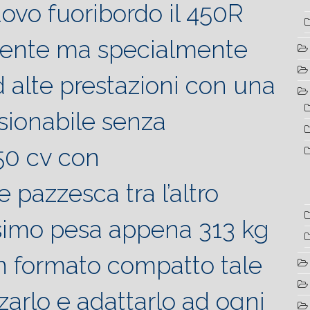
uovo fuoribordo il 450R
ente ma specialmente
d alte prestazioni con una
sionabile senza
50 cv con
 pazzesca tra l’altro
simo pesa appena 313 kg
un formato compatto tale
zzarlo e adattarlo ad ogni