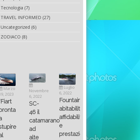
Tecnologia
(7)
TRAVEL INFORMED
(27)
Uncategorized
(6)
ZODIACO
(8)
Luglio
Marzo
Novembre
Aprile
6, 2022
19, 2023
6, 2022
25, 2016
Maggio
Fountain 38SC
“Fiart
SC-
8, 2016
SANTA
abitabilità,
pronta
Multiple
46 il
AND
affidabilità
a
choice
catamarano
THE
e
stupire
questions
ad
KING
prestazioni
al
on
alte
OF