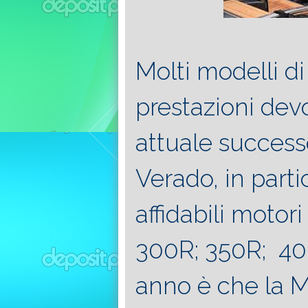
Molti modelli di
prestazioni dev
attuale success
Verado, in parti
affidabili moto
300R; 350R; 400
anno è che la 