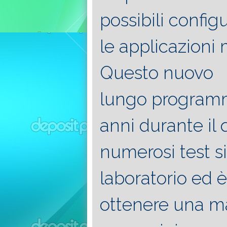
possibili config
le applicazioni 
Questo nuovo 45
lungo programm
anni durante il 
numerosi test s
laboratorio ed è
ottenere una m