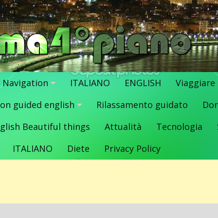
Navigation
ITALIANO
ENGLISH
Viaggiare
ion guided english
Rilassamento guidato
Dor
glish Beautiful things
Attualità
Tecnologia
ITALIANO
Diete
Privacy Policy