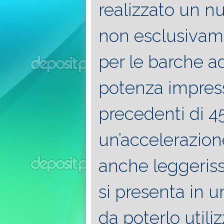
realizzato un n
non esclusivam
per le barche a
potenza impres
precedenti di 4
un’accelerazione
anche leggeris
si presenta in 
da poterlo utili