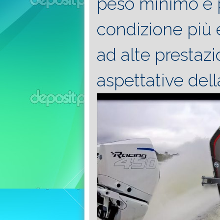
peso minimo e p
condizione più 
ad alte prestazi
aspettative dell