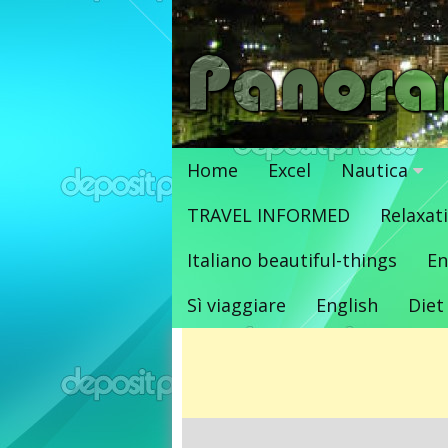
Vai
al
contenuto
Home
Excel
Nautica
TRAVEL INFORMED
Relaxat
Italiano beautiful-things
En
Sì viaggiare
English
Diet