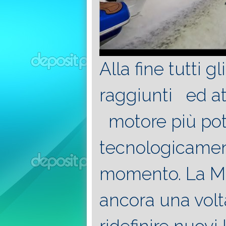
Alla fine tutti gl
raggiunti ed at
motore più pote
tecnologicament
momento. La Me
ancora una volta