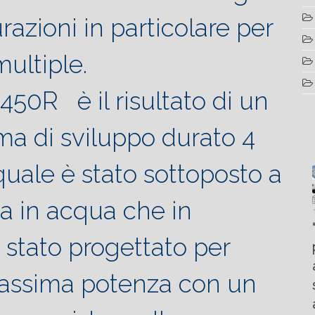
urazioni in particolare per
multiple.
0R è il risultato di un
a di sviluppo durato 4
quale è stato sottoposto a
Luglio
Marzo
ia in acqua che in
Aprile
6, 2022
19, 2023
25, 2016
Maggio
Fountain 38SC
“Fiart
8, 2016
SANTANA
 stato progettato per
abitabilità,
Set to
Multiple
AND
affidabilità
Impress
choice
THE
assima potenza con un
e
at the
questions
KING
prestazioni
Palm
on
OF