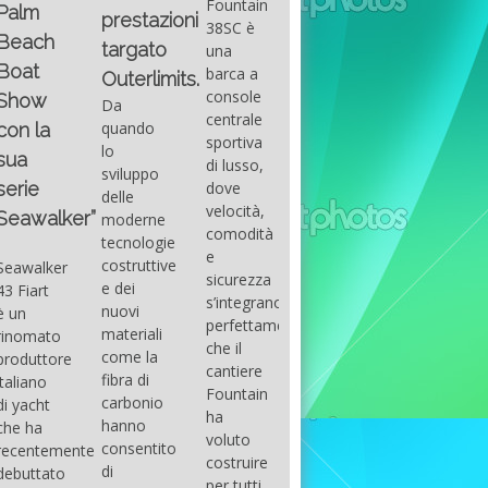
Fountain
Palm
basic
prestazioni
GUITAR
38SC è
Beach
excel
targato
una
Santana
Boat
With
barca a
band
Outerlimits.
this
console
that
Show
Da
fourth
centrale
had its
quando
con la
group
sportiva
maximum
lo
sua
of
di lusso,
consensu
sviluppo
questions
dove
serie
in the
delle
on
velocità,
early
Seawalker”
moderne
basic
comodità
seventies
tecnologie
excel
e
that
costruttive
Seawalker
prevailing
sicurezza
accompan
e dei
43 Fiart
intention
s’integrano
the
nuovi
è un
is to
perfettamente,
great
materiali
rinomato
draw
che il
musical
come la
produttore
attention
cantiere
talent
fibra di
italiano
to the
Fountain
Carlos
carbonio
di yacht
use of
ha
Santana,
hanno
che ha
sums of
voluto
guitarist,
consentito
recentemente
formulas
costruire
songwrite
di
debuttato
to be
per tutti
and