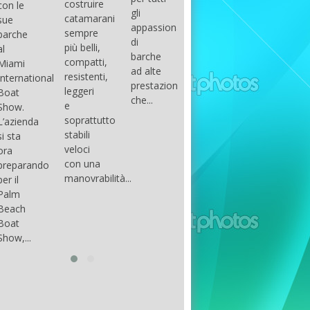
costruire
con le
done
gli
arranger
catamarani
sue
only if
appassionati
of all
sempre
barche
certain
di
parts of
più belli,
al
conditions
barche
the
compatti,
Miami
occur.
ad alte
group.
resistenti,
International
The
prestazioni,
The
leggeri
Boat
correct
che...
songs
e
Show.
syntax
in my
soprattutto
L’azienda
is
opinion
stabili
si sta
essential...
have...
veloci
ora
con una
preparando
manovrabilità...
per il
Palm
Beach
Boat
Show,...