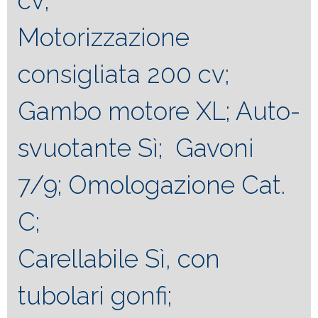
cv;
Motorizzazione
consigliata 200 cv;
Gambo motore XL; Auto-
svuotante Sì; Gavoni
7/9; Omologazione Cat.
C;
Carellabile Sì, con
tubolari gonfi;