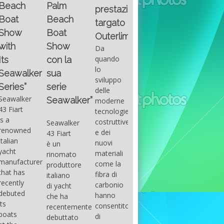
Fountain
Palm
basic
prestazioni
GUITAR
38SC è
Beach
excel
targato
una
Santana
Boat
With
barca a
band
Outerlimits.
this
console
that
Show
Da
fourth
centrale
had its
quando
con la
group
sportiva
maximum
lo
sua
of
di lusso,
consensu
sviluppo
questions
dove
serie
in the
delle
on
velocità,
early
Seawalker”
moderne
basic
comodità
seventies
tecnologie
excel
e
that
costruttive
Seawalker
prevailing
sicurezza
accompan
e dei
43 Fiart
intention
s’integrano
the
nuovi
è un
is to
perfettamente,
great
materiali
rinomato
draw
che il
musical
come la
produttore
attention
cantiere
talent
fibra di
italiano
to the
Fountain
Carlos
carbonio
di yacht
use of
ha
Santana,
hanno
che ha
sums of
voluto
guitarist,
consentito
recentemente
formulas
costruire
songwrite
di
debuttato
to be
per tutti
and