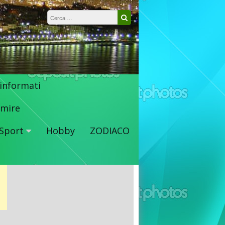
Ricerca per:
Cerca
 informati
mire
Sport
Hobby
ZODIACO