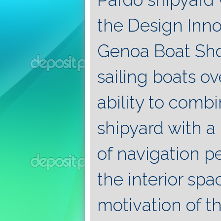
the Design Inn
Genoa Boat Sho
sailing boats o
ability to comb
shipyard with a
of navigation p
the interior spa
motivation of th