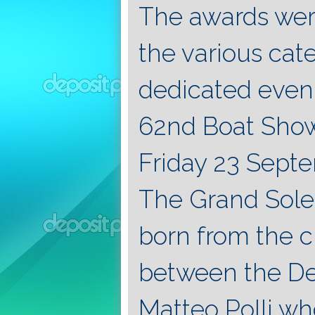
The awards were
the various cat
dedicated even
62nd Boat Show
Friday 23 Sept
The Grand Sole
born from the c
between the De
Matteo Polli wh