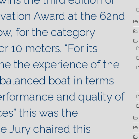
ovation Award at the 62nd
w, for the category
ver 10 meters.
“For its
ine the experience of the
 balanced boat in terms
erformance and quality of
ces” this was the
e Jury chaired this