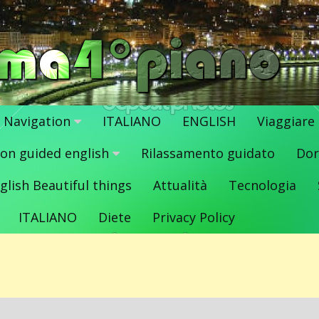
Navigation
ITALIANO
ENGLISH
Viaggiare
ion guided english
Rilassamento guidato
Dor
glish Beautiful things
Attualità
Tecnologia
ITALIANO
Diete
Privacy Policy