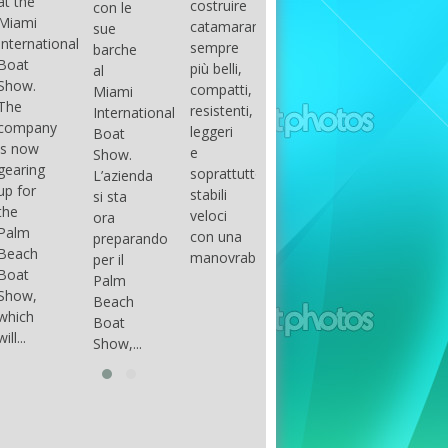
costruire
con le
done
gli
arranger
catamarani
sue
only if
appassionati
of all
sempre
barche
certain
di
parts of
più belli,
al
conditions
barche
the
compatti,
Miami
occur.
ad alte
group.
resistenti,
International
The
prestazioni,
The
leggeri
Boat
correct
che...
songs
e
Show.
syntax
in my
soprattutto
L’azienda
is
opinion
stabili
si sta
essential...
have...
veloci
ora
con una
preparando
manovrabilità...
per il
Palm
Beach
Boat
Show,...