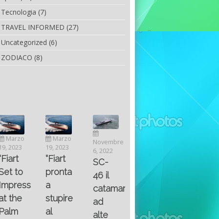
Tecnologia
(7)
TRAVEL INFORMED
(27)
Uncategorized
(6)
ZODIACO
(8)
Luglio
Marzo
Novembre
Aprile
6, 2022
19, 2023
6, 2022
25, 2016
Maggio
Fountain 38SC
“Fiart
SC-
8, 2016
SANTA
abitabilità,
pronta
Multiple
46 il
AND
affidabilità
a
choice
catamarano
THE
e
stupire
questions
ad
KING
prestazioni
al
on
alte
OF