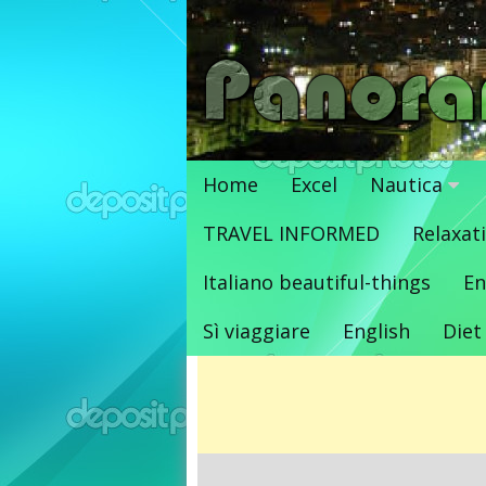
Vai
al
contenuto
Home
Excel
Nautica
TRAVEL INFORMED
Relaxat
Italiano beautiful-things
En
Sì viaggiare
English
Diet