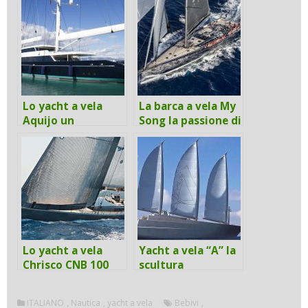
Lo yacht a vela
La barca a vela My
Aquijo un
Song la passione di
eccezionale lavoro
un armatore
di squadra.
Lo yacht a vela
Yacht a vela “A” la
Chrisco CNB 100
scultura
elegante e
galleggiante
avveniristico
ITALIANO
,
Nautica
,
yacht a vela
Bebivi
,