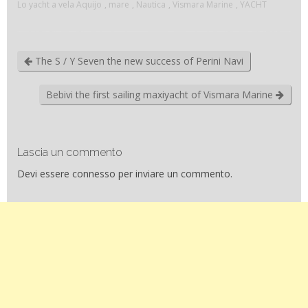
Lo yacht a vela Aquijo
,
mare
,
Nautica
,
Vismara Marine
,
YACHT
The S / Y Seven the new success of Perini Navi
Bebivi the first sailing maxiyacht of Vismara Marine
Lascia un commento
Devi essere
connesso
per inviare un commento.