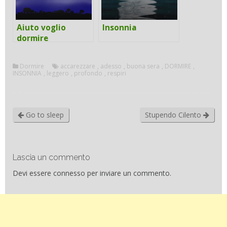
Aiuto voglio
Insonnia
dormire
Dormire
accarezzare
,
adesso
,
buona sera
,
DORMIRE
,
INSONNIA
,
leggero
,
profondo
,
respiri
Go to sleep
Stupendo Cilento
Lascia un commento
Devi essere
connesso
per inviare un commento.