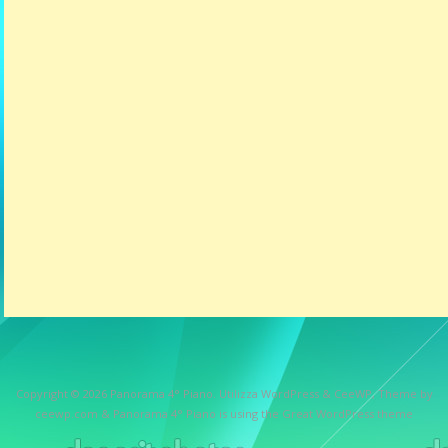
Copyright © 2026
Panorama 4° Piano
. Utilizza WordPress
&
CeeWP,
Theme by
ceewp.com
&
Panorama 4° Piano is using the Great WordPress theme