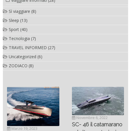
Viaggiare informati
(28)
Sì viaggiare
(8)
Sleep
(13)
Sport
(40)
Tecnologia
(7)
TRAVEL INFORMED
(27)
Uncategorized
(6)
ZODIACO
(8)
Novembre 6, 2022
SC- 46 il catamarano
Marzo 19, 2023