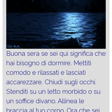
Buona sera se sei qui significa che
hai bisogno di dormire. Mettiti
comodo e rilassati e lasciati
accarezzare. Chiudi sugli occhi.
Stenditi su un letto morbido o su
un soffice divano. Allinea le
braccia al tuo corpo. Ora che sei