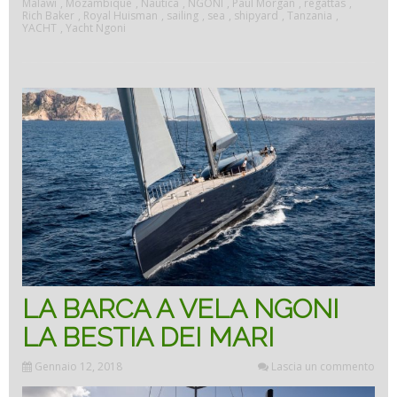
Malawi
,
Mozambique
,
Nautica
,
NGONI
,
Paul Morgan
,
regattas
,
Rich Baker
,
Royal Huisman
,
sailing
,
sea
,
shipyard
,
Tanzania
,
YACHT
,
Yacht Ngoni
NGON
THE
BEAS
OF
THE
SEAS”
LA BARCA A VELA NGONI
LA BESTIA DEI MARI
Gennaio 12, 2018
Lascia un commento