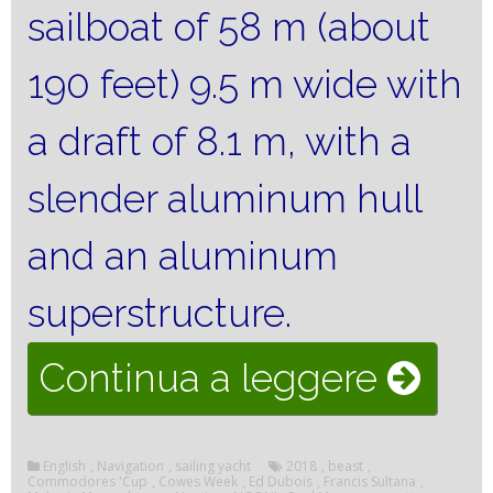
sailboat of 58 m (about
190 feet) 9.5 m wide with
a draft of 8.1 m, with a
slender aluminum hull
and an aluminum
superstructure.
“THE
Continua a leggere
SAILI
English
,
Navigation
,
sailing yacht
2018
,
beast
,
BOAT
Commodores 'Cup
,
Cowes Week
,
Ed Dubois
,
Francis Sultana
,