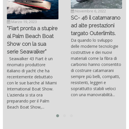
Novembre 6, 2022
SC- 46 il catamarano
Marzo 19, 2023
ad alte prestazioni
“Fiart pronta a stupire
targato Outerlimits.
al Palm Beach Boat
Da quando lo sviluppo
Show con la sua
delle moderne tecnologie
serie Seawalker”
costruttive e dei nuovi
materiali come la fibra di
Seawalker 43 Fiart è un
carbonio hanno consentito
rinomato produttore
di costruire catamarani
italiano di yacht che ha
sempre più belli, compatti,
recentemente debuttato
resistenti, leggeri e
con le sue barche al Miami
soprattutto stabili veloci
International Boat Show.
con una manovrabilità...
L’azienda si sta ora
preparando per il Palm
Beach Boat Show,...