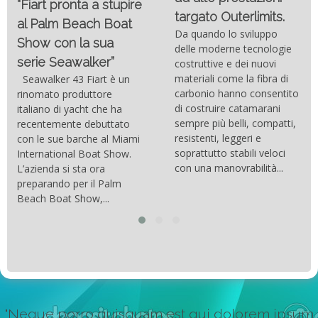
“Fiart pronta a stupire
targato Outerlimits.
al Palm Beach Boat
Da quando lo sviluppo
Show con la sua
delle moderne tecnologie
serie Seawalker”
costruttive e dei nuovi
materiali come la fibra di
Seawalker 43 Fiart è un
carbonio hanno consentito
rinomato produttore
di costruire catamarani
italiano di yacht che ha
sempre più belli, compatti,
recentemente debuttato
resistenti, leggeri e
con le sue barche al Miami
soprattutto stabili veloci
International Boat Show.
con una manovrabilità...
L’azienda si sta ora
preparando per il Palm
Beach Boat Show,...
"Neque porro quisquam est qui dolorem ipsum