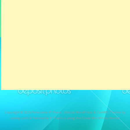
Copyright © 2026
Panorama 4° Piano
. Utilizza WordPress
&
CeeWP,
Theme by
ceewp.com
&
Panorama 4° Piano is using the Great WordPress theme