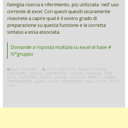
famiglia ricerca e riferimento, più utilizzata nell’ uso
corrente di excel. Con questi quesiti sicuramente
riuscirete a capire qual è il vostro grado di
preparazione su questa funzione e la corretta
sintassi a essa associata.
Domande a risposta multipla su excel di base #
IV°gruppo
Excel
,
ITALIANO
2016
,
ASSOCIATA
,
BIANCHI
,
CAPIRE
,
CERCA.VERT
,
colonne
,
CONFRONTA
,
corrente
,
domande
,
ESSA
,
EXCEL
,
FUNZIONE
,
GRADO
,
intendo
,
LOGLCHE
,
MARCO
,
multiple
,
PREPARAZIONE
,
quinta
,
ricerca
,
RIFERIMENTO
,
righe
,
ROSSI
,
TESTO
,
uso