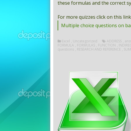
these formulas and the correct sy
For more quizzes click on this link
Multiple choice questions on bas
Excel
,
Uncategorized
ADDRESS
,
ans
FORMULA
,
FORMULAS
,
FUNCTION
,
INDIRE
questions
,
RESEARCH AND REFERENCE
,
SUM