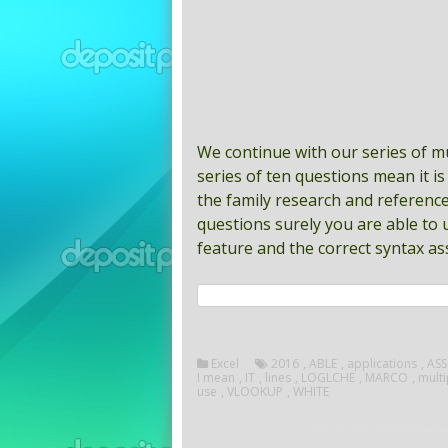
We continue with our series of mu
series of ten questions mean it is
the family research and reference,
questions surely you are able to 
feature and the correct syntax ass
Excel
2016
,
ABLE
,
applications
,
AS
I mean
,
IT
,
lines
,
LOGLCHE
,
MARCO
,
multi
use
,
VLOOKUP
,
WHITE