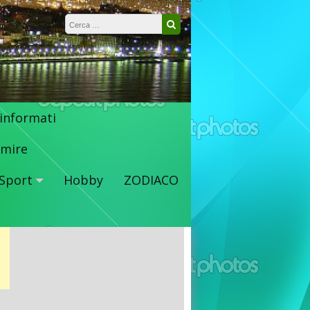
Ricerca per:
Cerca
 informati
mire
Sport
Hobby
ZODIACO