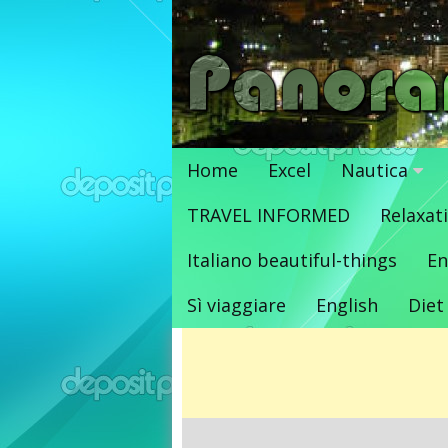
Vai
al
contenuto
Home
Excel
Nautica
TRAVEL INFORMED
Relaxat
Italiano beautiful-things
En
Sì viaggiare
English
Diet