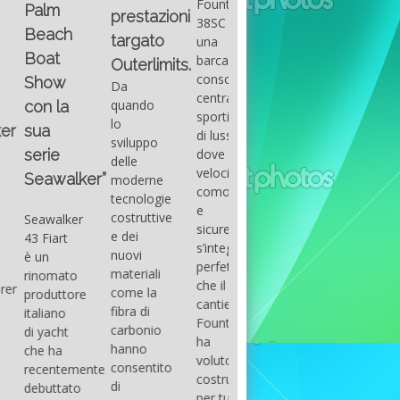
Fountain
Palm
basic
prestazioni
GUITAR
38SC è
Beach
excel
targato
una
Santana
Boat
With
barca a
band
Outerlimits.
this
console
that
Show
Da
fourth
centrale
had its
quando
con la
group
sportiva
maximum
lo
sua
of
di lusso,
consensu
sviluppo
questions
dove
serie
in the
delle
on
velocità,
early
Seawalker”
moderne
basic
comodità
seventies
tecnologie
excel
e
that
costruttive
Seawalker
prevailing
sicurezza
accompan
e dei
43 Fiart
intention
s’integrano
the
nuovi
è un
is to
perfettamente,
great
materiali
rinomato
draw
che il
musical
come la
produttore
attention
cantiere
talent
fibra di
italiano
to the
Fountain
Carlos
carbonio
di yacht
use of
ha
Santana,
hanno
che ha
sums of
voluto
guitarist,
consentito
recentemente
formulas
costruire
songwrite
di
debuttato
to be
per tutti
and