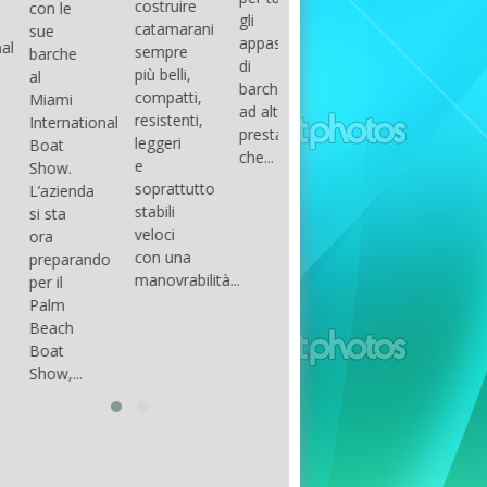
costruire
con le
done
gli
arranger
catamarani
sue
only if
appassionati
of all
sempre
barche
certain
di
parts of
più belli,
al
conditions
barche
the
compatti,
Miami
occur.
ad alte
group.
resistenti,
International
The
prestazioni,
The
leggeri
Boat
correct
che...
songs
e
Show.
syntax
in my
soprattutto
L’azienda
is
opinion
stabili
si sta
essential...
have...
veloci
ora
con una
preparando
manovrabilità...
per il
Palm
Beach
Boat
Show,...