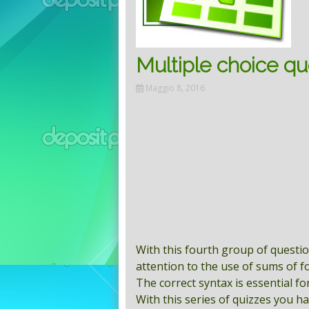
Multiple choice qu
Maggio 8, 2016
With this fourth group of question
attention to the use of sums of fo
The correct syntax is essential fo
With this series of quizzes you h