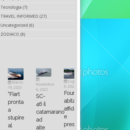
Tecnologia
(7)
TRAVEL INFORMED
(27)
Uncategorized
(6)
ZODIACO
(8)
Luglio
Marzo
Novembre
Aprile
6, 2022
19, 2023
6, 2022
25, 2016
Maggio
Fountain 38SC
“Fiart
SC-
8, 2016
SANTA
abitabilità,
pronta
Multiple
46 il
AND
affidabilità
a
choice
catamarano
THE
e
stupire
questions
ad
KING
prestazioni
al
on
alte
OF