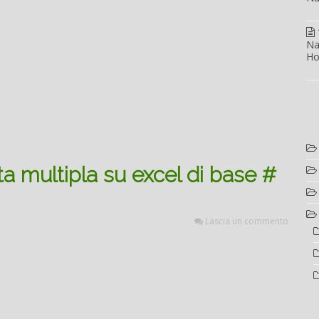
Na
Ho
 multipla su excel di base #
Lascia un commento