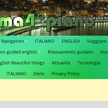
Navigation
ITALIANO
ENGLISH
Viaggiare
ion guided english
Rilassamento guidato
Dor
glish Beautiful things
Attualità
Tecnologia
ITALIANO
Diete
Privacy Policy