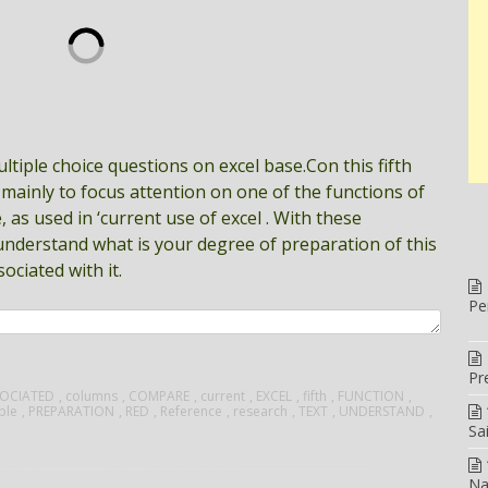
ltiple choice questions on excel base.Con this fifth
 mainly to focus attention on one of the functions of
 as used in ‘current use of excel . With these
understand what is your degree of preparation of this
ociated with it.
Pe
Pr
SOCIATED
,
columns
,
COMPARE
,
current
,
EXCEL
,
fifth
,
FUNCTION
,
ple
,
PREPARATION
,
RED
,
Reference
,
research
,
TEXT
,
UNDERSTAND
,
Sa
Na