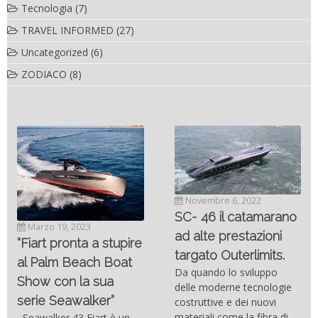
Tecnologia
(7)
TRAVEL INFORMED
(27)
Uncategorized
(6)
ZODIACO
(8)
Novembre 6, 2022
SC- 46 il catamarano
Marzo 19, 2023
ad alte prestazioni
“Fiart pronta a stupire
targato Outerlimits.
al Palm Beach Boat
Da quando lo sviluppo
Show con la sua
delle moderne tecnologie
serie Seawalker”
costruttive e dei nuovi
materiali come la fibra di
Seawalker 43 Fiart è un