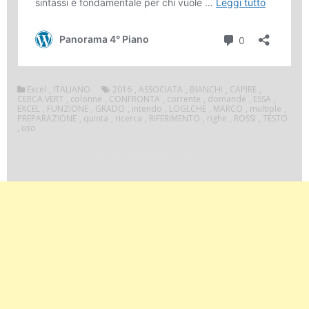
Excel
,
ITALIANO
2016
,
ASSOCIATA
,
BIANCHI
,
CAPIRE
,
CERCA.VERT
,
colonne
,
CONFRONTA
,
corrente
,
domande
,
ESSA
,
EXCEL
,
FUNZIONE
,
GRADO
,
intendo
,
LOGLCHE
,
MARCO
,
multiple
,
PREPARAZIONE
,
quinta
,
ricerca
,
RIFERIMENTO
,
righe
,
ROSSI
,
TESTO
,
uso