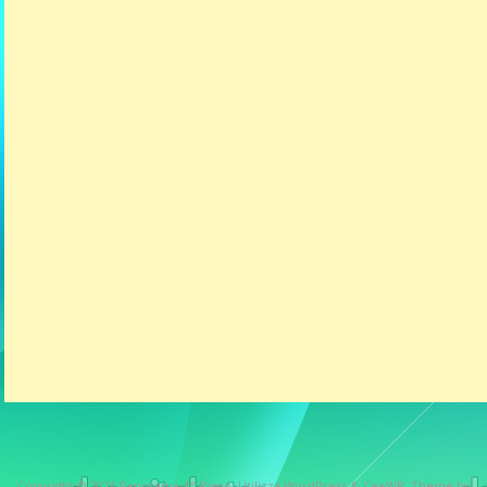
Copyright © 2026
Panorama 4° Piano
. Utilizza WordPress
&
CeeWP,
Theme by