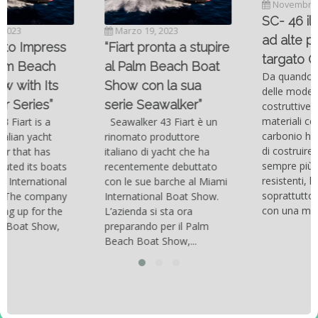
Novembre 6, 2022
SC- 46 il catamarano
Marzo 19, 2023
ad alte prestazioni
“Fiart pronta a stupire
targato Outerlimits.
al Palm Beach Boat
Da quando lo sviluppo
Show con la sua
delle moderne tecnologie
serie Seawalker”
costruttive e dei nuovi
materiali come la fibra di
Seawalker 43 Fiart è un
carbonio hanno consentito
rinomato produttore
di costruire catamarani
italiano di yacht che ha
sempre più belli, compatti,
recentemente debuttato
resistenti, leggeri e
con le sue barche al Miami
soprattutto stabili veloci
International Boat Show.
con una manovrabilità...
L’azienda si sta ora
preparando per il Palm
Beach Boat Show,...