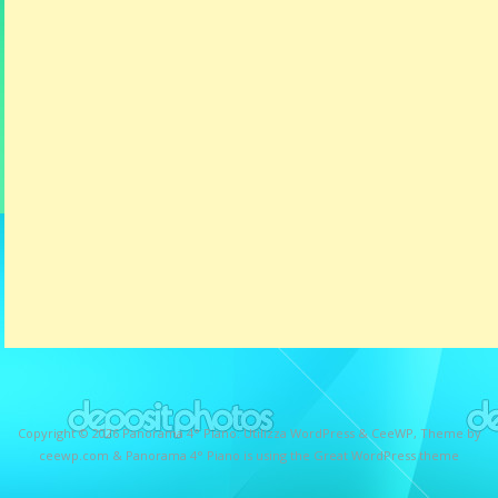
Copyright © 2026
Panorama 4° Piano
. Utilizza WordPress
&
CeeWP,
Theme by
ceewp.com
&
Panorama 4° Piano is using the Great WordPress theme