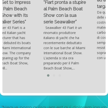
“Fiart pronta a stupire
targato Outerlimits.
al Palm Beach Boat
Da quando lo sviluppo
Show con la sua
delle moderne tecnologie
serie Seawalker”
costruttive e dei nuovi
materiali come la fibra di
Seawalker 43 Fiart è un
carbonio hanno consentito
rinomato produttore
di costruire catamarani
italiano di yacht che ha
sempre più belli, compatti,
recentemente debuttato
resistenti, leggeri e
con le sue barche al Miami
soprattutto stabili veloci
International Boat Show.
con una manovrabilità...
L’azienda si sta ora
preparando per il Palm
Beach Boat Show,...
"Neque porro quisquam est qui dolorem ipsum