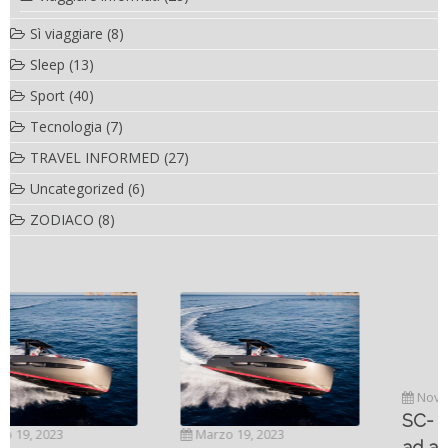
Sì viaggiare
(8)
Sleep
(13)
Sport
(40)
Tecnologia
(7)
TRAVEL INFORMED
(27)
Uncategorized
(6)
ZODIACO
(8)
Novembre 6, 2022
SC- 46 il catamarano
Marzo 19, 2023
ad alte prestazioni