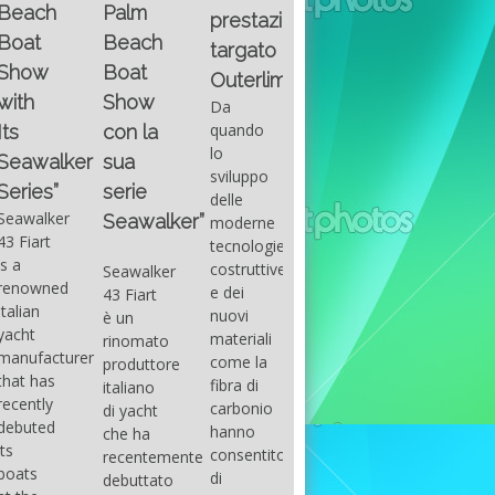
Fountain
Palm
basic
prestazioni
GUITAR
38SC è
Beach
excel
targato
una
Santana
Boat
With
barca a
band
Outerlimits.
this
console
that
Show
Da
fourth
centrale
had its
quando
con la
group
sportiva
maximum
lo
sua
of
di lusso,
consensu
sviluppo
questions
dove
serie
in the
delle
on
velocità,
early
Seawalker”
moderne
basic
comodità
seventies
tecnologie
excel
e
that
costruttive
Seawalker
prevailing
sicurezza
accompan
e dei
43 Fiart
intention
s’integrano
the
nuovi
è un
is to
perfettamente,
great
materiali
rinomato
draw
che il
musical
come la
produttore
attention
cantiere
talent
fibra di
italiano
to the
Fountain
Carlos
carbonio
di yacht
use of
ha
Santana,
hanno
che ha
sums of
voluto
guitarist,
consentito
recentemente
formulas
costruire
songwrite
di
debuttato
to be
per tutti
and