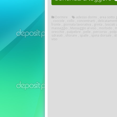
Dormire
adesso dormi
,
area sotto g
,
coccole
,
collo
,
concentrarti
,
delicatamen
fronte
,
giornata lavorativa
,
grinta
,
lasciati
massaggio
,
Massaggio al viso
,
morbido
,
m
orecchie
,
palpebre
,
pelle
,
percorso
,
polp
sdraiati
,
sfiorare
,
spalle
,
spina dorsale
,
s
viso