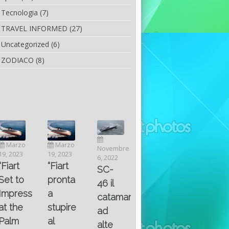
Tecnologia
(7)
TRAVEL INFORMED
(27)
Uncategorized
(6)
ZODIACO
(8)
Luglio
Marzo
Novembre
Aprile
6, 2022
19, 2023
6, 2022
25, 2016
Maggio
Fountain 38SC
“Fiart
SC-
8, 2016
SANTA
abitabilità,
pronta
Multiple
46 il
AND
affidabilità
a
choice
catamarano
THE
e
stupire
questions
ad
KING
prestazioni
al
on
alte
OF