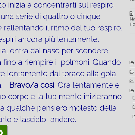
inizia a concentrarti sul respiro.
na serie di quattro o cinque
Na
Ho
rallentando il ritmo del tuo respiro.
espiri ancora più lentamente.
ria, entra dal naso per scendere
a fino a riempire i polmoni. Quando
alire lentamente dal torace alla gola
ca.
Bravo/a così
. Ora lentamente e
uo corpo e la tua mente inizieranno
fiora qualche pensiero molesto della
carlo e lascialo andare.
“MASSAGGIO