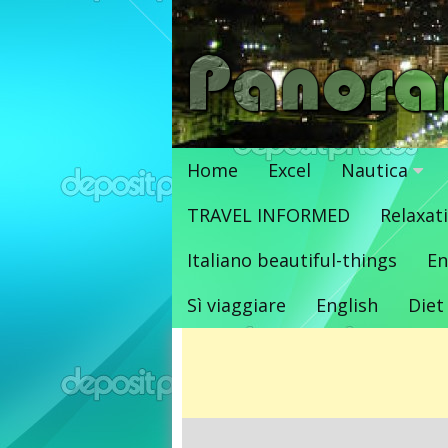
Vai
al
contenuto
Home
Excel
Nautica
TRAVEL INFORMED
Relaxat
Italiano beautiful-things
En
Sì viaggiare
English
Diet