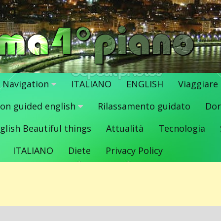
Navigation
ITALIANO
ENGLISH
Viaggiare
ion guided english
Rilassamento guidato
Dor
glish Beautiful things
Attualità
Tecnologia
ITALIANO
Diete
Privacy Policy