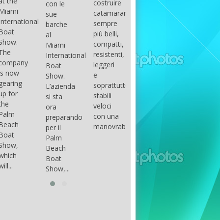
costruire
con le
done
gli
arranger
catamarani
sue
only if
appassionati
of all
sempre
barche
certain
di
parts of
più belli,
al
conditions
barche
the
compatti,
Miami
occur.
ad alte
group.
resistenti,
International
The
prestazioni,
The
leggeri
Boat
correct
che...
songs
e
Show.
syntax
in my
soprattutto
L’azienda
is
opinion
stabili
si sta
essential...
have...
veloci
ora
con una
preparando
manovrabilità...
per il
Palm
Beach
Boat
Show,...