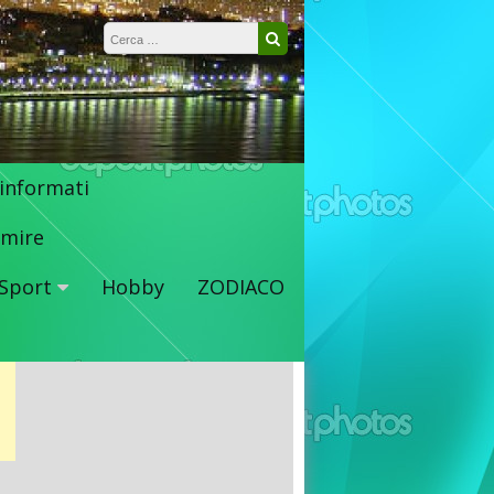
Ricerca per:
Cerca
 informati
mire
Sport
Hobby
ZODIACO