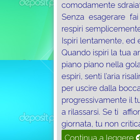
comodamente sdraiato 
Senza esagerare fai u
respiri semplicemente 
Ispiri lentamente, ed 
Quando ispiri la tua a
piano piano nella gol
espiri, senti l’aria ris
per uscire dalla boc
progressivamente il t
a rilassarsi. Se ti af
giornata, tu non criti
Continua a leggere