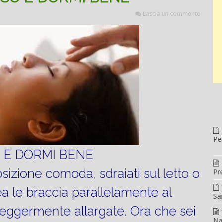
Lascia un commento
Pe
 E DORMI BENE
osizione comoda, sdraiati sul letto o
Pr
ea le braccia parallelamente al
Sa
eggermente allargate. Ora che sei
Na