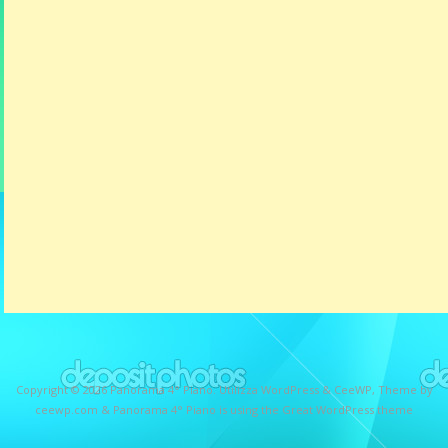
Copyright © 2026
Panorama 4° Piano
. Utilizza WordPress
&
CeeWP,
Theme by
ceewp.com
&
Panorama 4° Piano is using the Great WordPress theme