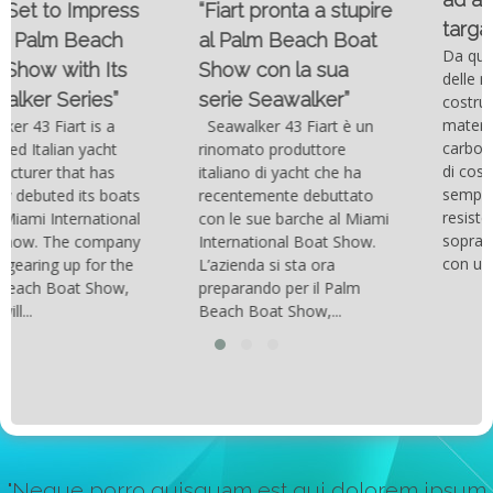
“Fiart pronta a stupire
targato Outerlimits.
al Palm Beach Boat
Da quando lo sviluppo
Show con la sua
delle moderne tecnologie
serie Seawalker”
costruttive e dei nuovi
materiali come la fibra di
Seawalker 43 Fiart è un
carbonio hanno consentito
rinomato produttore
di costruire catamarani
italiano di yacht che ha
sempre più belli, compatti,
recentemente debuttato
resistenti, leggeri e
con le sue barche al Miami
soprattutto stabili veloci
International Boat Show.
con una manovrabilità...
L’azienda si sta ora
preparando per il Palm
Beach Boat Show,...
"Neque porro quisquam est qui dolorem ipsum