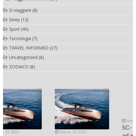
Sì viaggiare
(8)
Sleep
(13)
Sport
(40)
Tecnologia
(7)
TRAVEL INFORMED
(27)
Uncategorized
(6)
ZODIACO
(8)
Novembre 6, 2022
SC- 46 il catamarano
Marzo 19, 2023
ad alte prestazioni