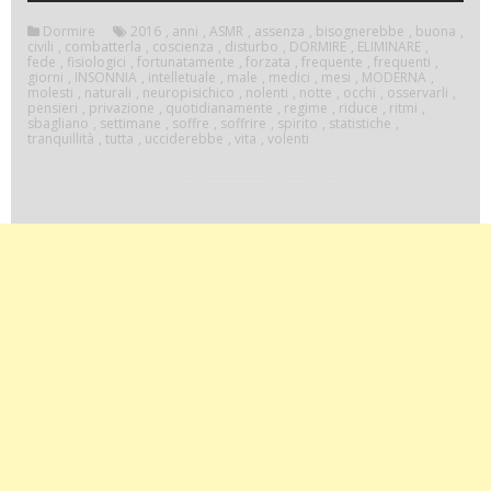
Dormire
2016
,
anni
,
ASMR
,
assenza
,
bisognerebbe
,
buona
,
civili
,
combatterla
,
coscienza
,
disturbo
,
DORMIRE
,
ELIMINARE
,
fede
,
fisiologici
,
fortunatamente
,
forzata
,
frequente
,
frequenti
,
giorni
,
INSONNIA
,
intelletuale
,
male
,
medici
,
mesi
,
MODERNA
,
molesti
,
naturali
,
neuropisichico
,
nolenti
,
notte
,
occhi
,
osservarli
,
pensieri
,
privazione
,
quotidianamente
,
regime
,
riduce
,
ritmi
,
sbagliano
,
settimane
,
soffre
,
soffrire
,
spirito
,
statistiche
,
tranquillità
,
tutta
,
ucciderebbe
,
vita
,
volenti