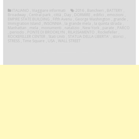
York”
ITALIANO
,
Viaggiare informati
2016
,
Banchieri
,
BATTERY
,
Broadway
,
Central park
,
città
,
Day
,
DORMIRE
,
edifici
,
emozioni
,
EMPIRE STATE BUILDING
,
Fifth Avenu
,
George Washington
,
grande
,
Immigration Island
,
INSONNIA
,
la grande mela
,
la quinta strada
,
Manhattan
,
mela
,
monumenti
,
natalizio
,
New York
,
parate
,
PARCO
,
periodo
,
PONTE DI BROOKLYN
,
RILASSAMENTO
,
Rockefeller
,
ROCKEFELLER CENTER
,
Stati Uniti
,
STATUA DELLA LIBERTA'
,
storici
,
STRESS
,
Time Square
,
USA
,
WALL STREET