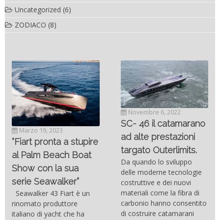
Uncategorized
(6)
ZODIACO
(8)
Novembre 6, 2022
SC- 46 il catamarano
Marzo 19, 2023
ad alte prestazioni
“Fiart pronta a stupire
targato Outerlimits.
al Palm Beach Boat
Da quando lo sviluppo
Show con la sua
delle moderne tecnologie
serie Seawalker”
costruttive e dei nuovi
materiali come la fibra di
Seawalker 43 Fiart è un
carbonio hanno consentito
rinomato produttore
di costruire catamarani
italiano di yacht che ha