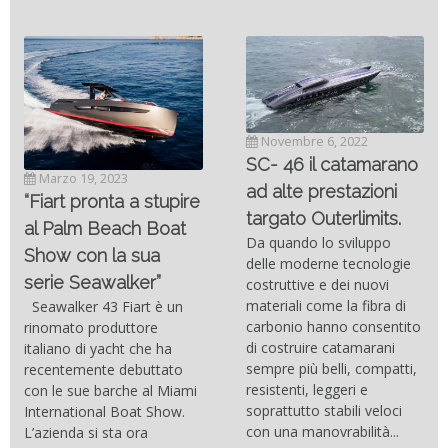
Novembre 6, 2022
SC- 46 il catamarano
Marzo 19, 2023
ad alte prestazioni
“Fiart pronta a stupire
targato Outerlimits.
al Palm Beach Boat
Da quando lo sviluppo
Show con la sua
delle moderne tecnologie
serie Seawalker”
costruttive e dei nuovi
materiali come la fibra di
Seawalker 43 Fiart è un
carbonio hanno consentito
rinomato produttore
di costruire catamarani
italiano di yacht che ha
sempre più belli, compatti,
recentemente debuttato
resistenti, leggeri e
con le sue barche al Miami
soprattutto stabili veloci
International Boat Show.
con una manovrabilità...
L’azienda si sta ora