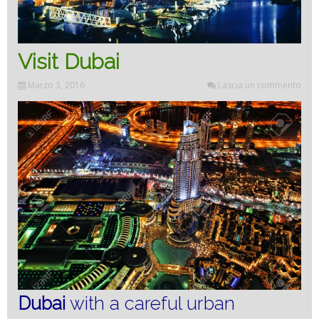
Visit Dubai
Marzo 3, 2016
Lascia un commento
Dubai
with a careful urban