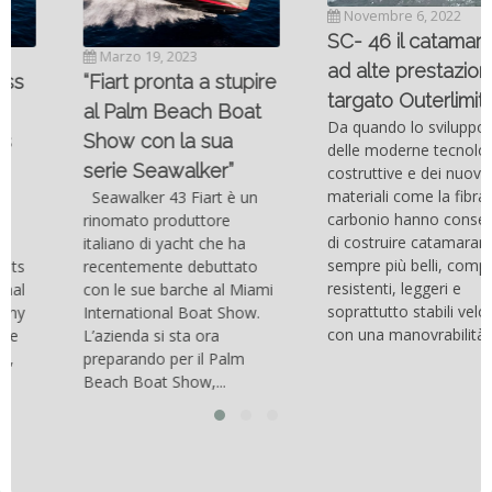
Novembre 6, 2022
SC- 46 il catamarano
Marzo 19, 2023
ad alte prestazioni
“Fiart pronta a stupire
targato Outerlimits.
al Palm Beach Boat
Da quando lo sviluppo
Show con la sua
delle moderne tecnologie
serie Seawalker”
costruttive e dei nuovi
materiali come la fibra di
Seawalker 43 Fiart è un
carbonio hanno consentito
rinomato produttore
di costruire catamarani
italiano di yacht che ha
sempre più belli, compatti,
recentemente debuttato
resistenti, leggeri e
con le sue barche al Miami
soprattutto stabili veloci
International Boat Show.
con una manovrabilità...
L’azienda si sta ora
preparando per il Palm
Beach Boat Show,...