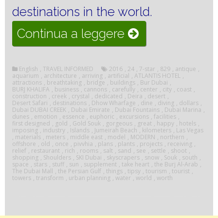
destinations in the world.
“Visit
Continua a leggere
Dubai”
English
,
TRAVEL INFORMED
2016
,
24
,
7-star
,
829
,
antique
,
aquarium
,
architecture
,
arriving
,
artificial
,
ATLANTIS HOTEL
,
attractions
,
breathtaking
,
bridge
,
buildings
,
Bur Dubai
,
BURJ KHALIFA
,
business
,
cannons
,
carefully
,
center
,
city
,
coast
,
construction
,
creek
,
crystal
,
dedicated
,
Deira
,
desert
,
Desert Safari
,
destinations
,
Dhow Wharfage
,
dine
,
diving
,
dollars
,
Dubai DUBAI CREEK
,
Dubai Emirate
,
Dubai Fountains
,
Dubai Marina
,
dunes
,
emotion
,
essence
,
euphoric
,
excursions
,
facilities
,
first designed
,
gold
,
Gold Souk
,
gorgeous
,
great
,
happy
,
hotels
,
imposing
,
industry
,
Islands
,
Jumeirah Beach
,
kilometers
,
Las Vegas
,
materials
,
meters
,
middle east
,
model
,
MODERN
,
northern
,
offshore
,
old
,
once
,
pivvhia
,
plans
,
plants
,
projects
,
receiving
,
relief
,
restaurant
,
rich
,
rooms
,
salt
,
sand
,
see
,
settle
,
shoot
,
shopping
,
Shoulders
,
SKI Dubai
,
skyscrapers
,
snow
,
Souk
,
south
,
space
,
stars
,
stuff
,
sun
,
supplement
,
take heart
,
the Burj Al-Arab
,
The Dubai Mall
,
the Persian Gulf
,
things
,
tipsy
,
tourism
,
tourist
,
towers
,
transform
,
urban planning
,
water
,
world
,
worth