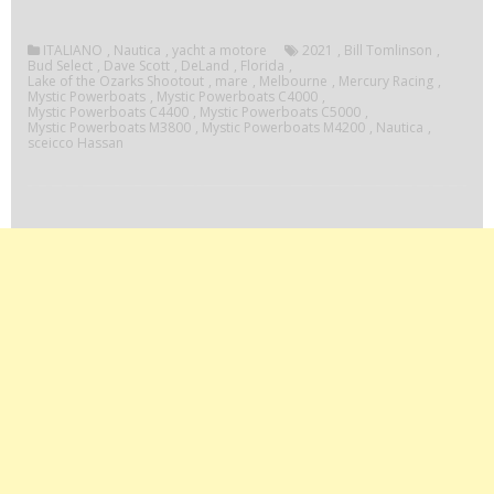
Power
ITALIANO
,
Nautica
,
yacht a motore
2021
,
Bill Tomlinson
,
C400
Bud Select
,
Dave Scott
,
DeLand
,
Florida
,
Lake of the Ozarks Shootout
,
mare
,
Melbourne
,
Mercury Racing
,
Mystic Powerboats
,
Mystic Powerboats C4000
,
Mystic Powerboats C4400
,
Mystic Powerboats C5000
,
comod
Mystic Powerboats M3800
,
Mystic Powerboats M4200
,
Nautica
,
sceicco Hassan
funzio
e
presta