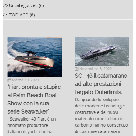
Uncategorized
(6)
ZODIACO
(8)
Novembre 6, 2022
SC- 46 il catamarano
Marzo 19, 2023
ad alte prestazioni
“Fiart pronta a stupire
targato Outerlimits.
al Palm Beach Boat
Da quando lo sviluppo
Show con la sua
delle moderne tecnologie
serie Seawalker”
costruttive e dei nuovi
materiali come la fibra di
Seawalker 43 Fiart è un
carbonio hanno consentito
rinomato produttore
di costruire catamarani
italiano di yacht che ha