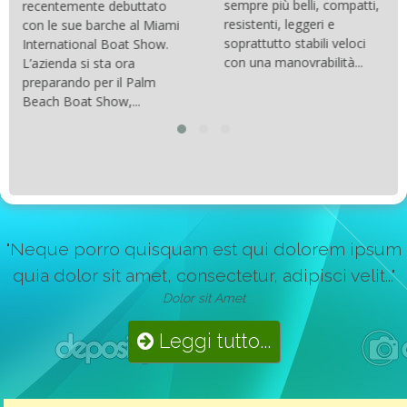
sempre più belli, compatti,
recentemente debuttato
resistenti, leggeri e
con le sue barche al Miami
soprattutto stabili veloci
International Boat Show.
con una manovrabilità...
L’azienda si sta ora
preparando per il Palm
Beach Boat Show,...
"Neque porro quisquam est qui dolorem ipsum
quia dolor sit amet, consectetur, adipisci velit..."
Dolor sit Amet
Leggi tutto...