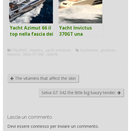
Yacht Azimut 66 il
Yacht Invictus
top nella fascia dei
370GT una
20 metri
piacevole
prestante
ITALIANO
,
Nautica
,
yacht a motore
Gommone
,
grazioso
,
eleganza
Nautica
,
Selva GT.342
,
stabile
The vitamins that affect the skin
Selva GT 342 the little big luxury tender.
Lascia un commento
Devi essere
connesso
per inviare un commento.