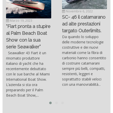
Novembre 6, 2022
SC- 46 il catamarano
Marzo 19, 2023
ad alte prestazioni
“Fiart pronta a stupire
targato Outerlimits.
al Palm Beach Boat
Da quando lo sviluppo
Show con la sua
delle moderne tecnologie
serie Seawalker”
costruttive e dei nuovi
materiali come la fibra di
Seawalker 43 Fiart è un
carbonio hanno consentito
rinomato produttore
di costruire catamarani
italiano di yacht che ha
sempre più belli, compatti,
recentemente debuttato
resistenti, leggeri e
con le sue barche al Miami
soprattutto stabili veloci
International Boat Show.
con una manovrabilità...
L’azienda si sta ora
preparando per il Palm
Beach Boat Show,...