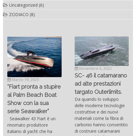
Uncategorized
(6)
ZODIACO
(8)
Novembre 6, 2022
SC- 46 il catamarano
Marzo 19, 2023
ad alte prestazioni
“Fiart pronta a stupire
targato Outerlimits.
al Palm Beach Boat
Da quando lo sviluppo
Show con la sua
delle moderne tecnologie
serie Seawalker”
costruttive e dei nuovi
materiali come la fibra di
Seawalker 43 Fiart è un
carbonio hanno consentito
rinomato produttore
di costruire catamarani
italiano di yacht che ha