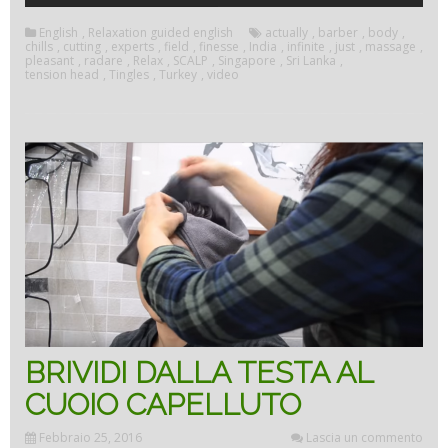
English
,
Relaxation guided english
actually
,
barber
,
body
,
chills
,
cutting
,
experts
,
field
,
finesse
,
India
,
infinite
,
just
,
massage
,
pleasant
,
radare
,
Relax
,
SCALP
,
Singapore
,
Sri Lanka
,
tension head
,
Tingles
,
Turkey
,
video
BRIVIDI DALLA TESTA AL
CUOIO CAPELLUTO
Febbraio 25, 2016
Lascia un commento