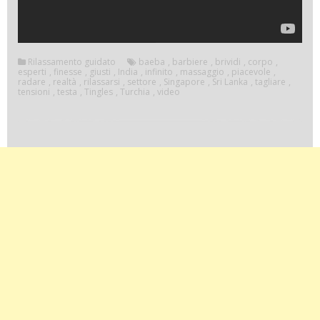
Rilassamento guidato
baeba
,
barbiere
,
brividi
,
corpo
,
esperti
,
finesse
,
giusti
,
India
,
infinito
,
massaggio
,
piacevole
,
radare
,
realtà
,
rilassarsi
,
settore
,
Singapore
,
Sri Lanka
,
tagliare
,
tensioni
,
testa
,
Tingles
,
Turchia
,
video