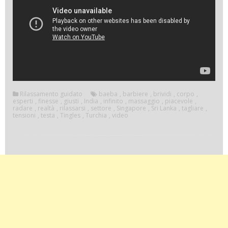
Rilassamento guidato
baeba
,
barbiere
,
brividi
,
corpo
,
esperti
,
finesse
,
giusti
,
India
,
infinito
,
massaggio
,
piacevole
,
radare
,
realtà
,
rilassarsi
,
settore
,
Singapore
,
Sri Lanka
,
tagliare
,
tensioni
,
testa
,
Tingles
,
Turchia
,
video