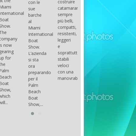
costruire
con le
done
gli
arranger
catamarani
sue
only if
appassionati
of all
sempre
barche
certain
di
parts of
più belli,
al
conditions
barche
the
compatti,
Miami
occur.
ad alte
group.
resistenti,
International
The
prestazioni,
The
leggeri
Boat
correct
che...
songs
e
Show.
syntax
in my
soprattutto
L’azienda
is
opinion
stabili
si sta
essential...
have...
veloci
ora
con una
preparando
manovrabilità...
per il
Palm
Beach
Boat
Show,...