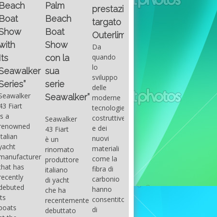
Fountain
Palm
basic
prestazioni
GUITAR
38SC è
Beach
excel
targato
una
Santana
Boat
With
barca a
band
Outerlimits.
this
console
that
Show
Da
fourth
centrale
had its
quando
con la
group
sportiva
maximum
lo
sua
of
di lusso,
consensu
sviluppo
questions
dove
serie
in the
delle
on
velocità,
early
Seawalker”
moderne
basic
comodità
seventies
tecnologie
excel
e
that
costruttive
Seawalker
prevailing
sicurezza
accompan
e dei
43 Fiart
intention
s’integrano
the
nuovi
è un
is to
perfettamente,
great
materiali
rinomato
draw
che il
musical
come la
produttore
attention
cantiere
talent
fibra di
italiano
to the
Fountain
Carlos
carbonio
di yacht
use of
ha
Santana,
hanno
che ha
sums of
voluto
guitarist,
consentito
recentemente
formulas
costruire
songwrite
di
debuttato
to be
per tutti
and