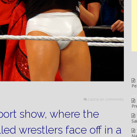
Pe
Lascia un commento
Pr
sport show, where the
Sa
led wrestlers face off in a
Na