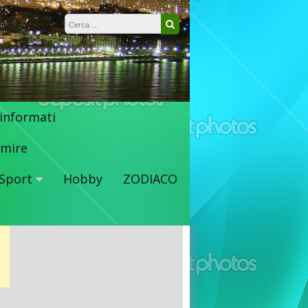
Ricerca per:
Cerca
 informati
mire
Sport
Hobby
ZODIACO