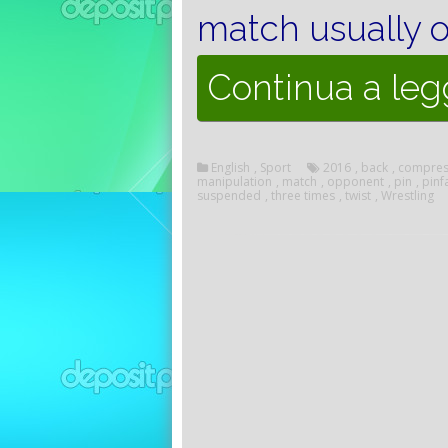
match usually o
Continua a le
English
,
Sport
2016
,
back
,
compres
manipulation
,
match
,
opponent
,
pin
,
pinfa
suspended
,
three times
,
twist
,
Wrestling