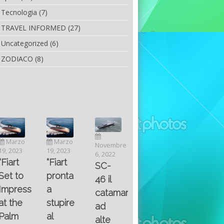
Tecnologia
(7)
TRAVEL INFORMED
(27)
Uncategorized
(6)
ZODIACO
(8)
Luglio
Marzo
Novembre
Aprile
6, 2022
19, 2023
6, 2022
25, 2016
Maggio
Fountain 38SC
“Fiart
SC-
8, 2016
SANTA
abitabilità,
pronta
Multiple
46 il
AND
affidabilità
a
choice
catamarano
THE
e
stupire
questions
ad
KING
prestazioni
al
on
alte
OF