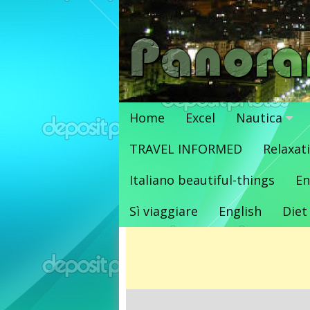
Vai
al
contenuto
Home
Excel
Nautica
TRAVEL INFORMED
Relaxat
Italiano beautiful-things
En
Sì viaggiare
English
Diet