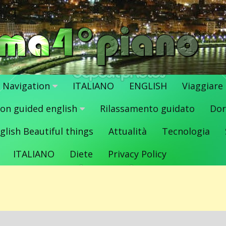
Navigation
ITALIANO
ENGLISH
Viaggiare
ion guided english
Rilassamento guidato
Dor
glish Beautiful things
Attualità
Tecnologia
ITALIANO
Diete
Privacy Policy