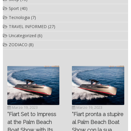
Sport
(40)
Tecnologia
(7)
TRAVEL INFORMED
(27)
Uncategorized
(6)
ZODIACO
(8)
Novembre 6, 2022
SC- 46 il catamarano
Marzo 19, 2023
ad alte prestazioni
“Fiart pronta a stupire
targato Outerlimits.
al Palm Beach Boat
Da quando lo sviluppo
Show con la sua