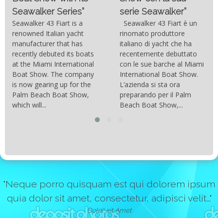
delle moderne tecnologie
serie Seawalker”
costruttive e dei nuovi
materiali come la fibra di
Seawalker 43 Fiart è un
carbonio hanno consentito
rinomato produttore
di costruire catamarani
italiano di yacht che ha
sempre più belli, compatti,
recentemente debuttato
resistenti, leggeri e
con le sue barche al Miami
soprattutto stabili veloci
International Boat Show.
con una manovrabilità...
L’azienda si sta ora
preparando per il Palm
Beach Boat Show,...
"Neque porro quisquam est qui dolorem ipsum
quia dolor sit amet, consectetur, adipisci velit..."
Dolor sit Amet