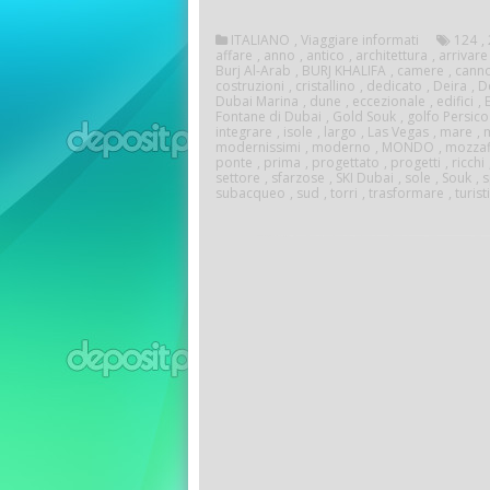
D
ITALIANO
,
Viaggiare informati
124
,
affare
,
anno
,
antico
,
architettura
,
arrivare
Burj Al-Arab
,
BURJ KHALIFA
,
camere
,
cann
costruzioni
,
cristallino
,
dedicato
,
Deira
,
D
Dubai Marina
,
dune
,
eccezionale
,
edifici
,
Fontane di Dubai
,
Gold Souk
,
golfo Persico
integrare
,
isole
,
largo
,
Las Vegas
,
mare
,
m
modernissimi
,
moderno
,
MONDO
,
mozzaf
ponte
,
prima
,
progettato
,
progetti
,
ricchi
settore
,
sfarzose
,
SKI Dubai
,
sole
,
Souk
,
s
subacqueo
,
sud
,
torri
,
trasformare
,
turist