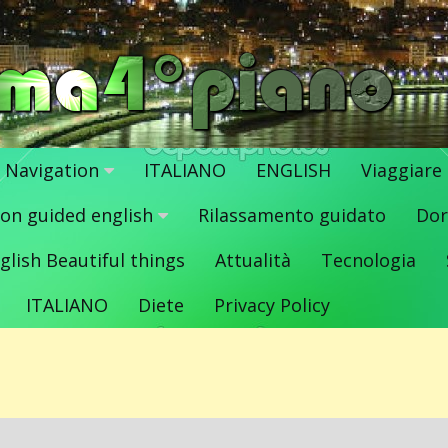
Navigation
ITALIANO
ENGLISH
Viaggiare
ion guided english
Rilassamento guidato
Dor
glish Beautiful things
Attualità
Tecnologia
ITALIANO
Diete
Privacy Policy