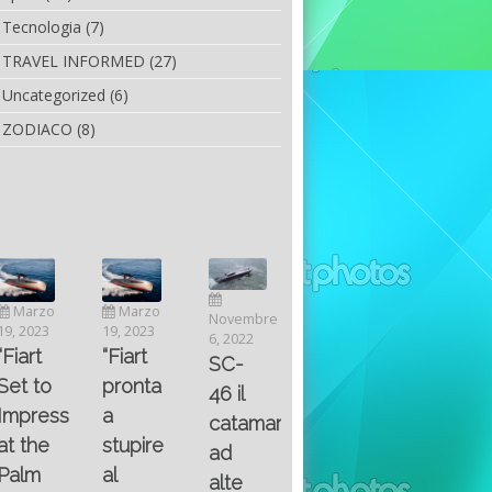
Tecnologia
(7)
TRAVEL INFORMED
(27)
Uncategorized
(6)
ZODIACO
(8)
Luglio
Marzo
Novembre
Aprile
6, 2022
19, 2023
6, 2022
25, 2016
Maggio
Fountain 38SC
“Fiart
SC-
8, 2016
SANTA
abitabilità,
pronta
Multiple
46 il
AND
affidabilità
a
choice
catamarano
THE
e
stupire
questions
ad
KING
prestazioni
al
on
alte
OF