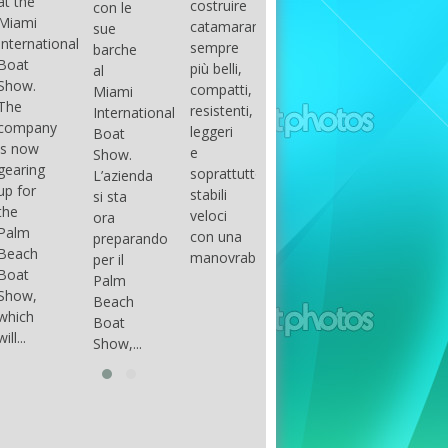
costruire
con le
done
gli
arranger
catamarani
sue
only if
appassionati
of all
sempre
barche
certain
di
parts of
più belli,
al
conditions
barche
the
compatti,
Miami
occur.
ad alte
group.
resistenti,
International
The
prestazioni,
The
leggeri
Boat
correct
che...
songs
e
Show.
syntax
in my
soprattutto
L’azienda
is
opinion
stabili
si sta
essential...
have...
veloci
ora
con una
preparando
manovrabilità...
per il
Palm
Beach
Boat
Show,...