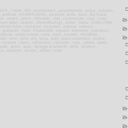
ubai”
2016
,
7 stelle
,
829
,
accontentarsi
,
accuratamente
,
acqua
,
acquario
,
,
artificiali
,
ATLANTIS HOTEL
,
attrazioni
,
brillo
,
buon
,
Bur Dubai
,
oni
,
cenare
,
centro
,
chilometri
,
città
,
commerciale
,
cose
,
costa
,
esert Safari
,
deserto
,
Dhow Wharfage
,
dollari
,
Dubai
,
DUBAI CREEK
,
Emirato Dubai
,
emozione
,
escursioni
,
essenza
,
euforico
,
,
grattacieli
,
Hotel
,
Il Dubai Mall
,
impianti
,
imponenti
,
insenatura
,
ateriali
,
medio oriente
,
mete
,
metri
,
modello
,
MODERNA
,
iato
,
neve
,
nord
,
oro
,
pena
,
piani
,
piano urbanistico
,
pivvhia
,
,
ricezione
,
rilievo
,
rinfrancarsi
,
ristorante
,
roba
,
sabbia
,
salata
,
palle
,
spara
,
spazi
,
Spiaggia di Jumeirah
,
stelle
,
strutture
,
ica
,
turistiche
,
vecchio
,
vedere
,
volta