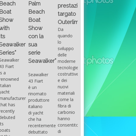
Fountain
Palm
basic
prestazioni
GUITAR
38SC è
Beach
excel
targato
una
Santana
Boat
With
barca a
band
Outerlimits.
this
console
that
Show
Da
fourth
centrale
had its
quando
con la
group
sportiva
maximum
lo
sua
of
di lusso,
consensu
sviluppo
questions
dove
serie
in the
delle
on
velocità,
early
Seawalker”
moderne
basic
comodità
seventies
tecnologie
excel
e
that
costruttive
Seawalker
prevailing
sicurezza
accompan
e dei
43 Fiart
intention
s’integrano
the
nuovi
è un
is to
perfettamente,
great
materiali
rinomato
draw
che il
musical
come la
produttore
attention
cantiere
talent
fibra di
italiano
to the
Fountain
Carlos
carbonio
di yacht
use of
ha
Santana,
hanno
che ha
sums of
voluto
guitarist,
consentito
recentemente
formulas
costruire
songwrite
di
debuttato
to be
per tutti
and