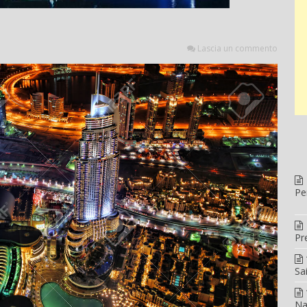
Lascia un commento
Pe
Pr
Sa
Na