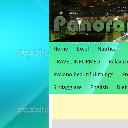
Vai
al
contenuto
Home
Excel
Nautica
TRAVEL INFORMED
Relaxat
Italiano beautiful-things
En
Sì viaggiare
English
Diet