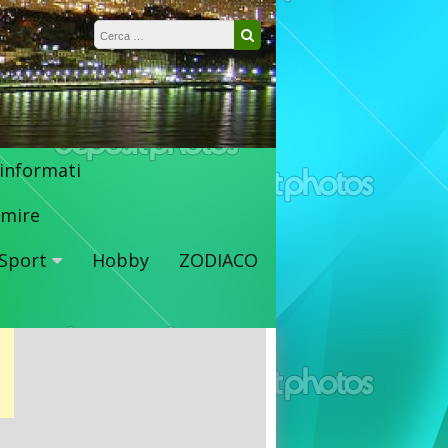
Ricerca per:
Cerca
 informati
mire
Sport
Hobby
ZODIACO