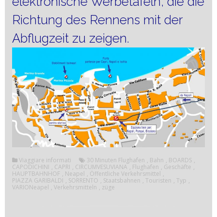
elektronische Werbetafeln, die die
Richtung des Rennens mit der
Abflugzeit zu zeigen.
Viaggiare informati
30 Minuten Flughafen
,
Bahn
,
BOARDS
,
CAPODICHINI
,
CAPRI
,
CIRCUMVESUVIANA
,
Flughafen
,
Geschäfte
,
HAUPTBAHNHOF
,
Neapel
,
Öffentliche Verkehrsmittel
,
PIAZZA GARIBALDI
,
SORRENTO
,
Staatsbahnen
,
Touristen
,
Typ
,
VARIONeapel
,
Verkehrsmitteln
,
züge