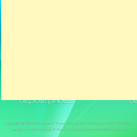
Copyright © 2026
Panorama 4° Piano
. Utilizza WordPress
&
CeeWP,
Theme by
ceewp.com
&
Panorama 4° Piano is using the Great WordPress theme