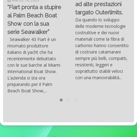
Marzo 19, 2023
ad alte prestazioni
“Fiart pronta a stupire
targato Outerlimits.
al Palm Beach Boat
Da quando lo sviluppo
Show con la sua
delle moderne tecnologie
serie Seawalker”
costruttive e dei nuovi
materiali come la fibra di
Seawalker 43 Fiart è un
carbonio hanno consentito
rinomato produttore
di costruire catamarani
italiano di yacht che ha
sempre più belli, compatti,
recentemente debuttato
resistenti, leggeri e
con le sue barche al Miami
soprattutto stabili veloci
International Boat Show.
con una manovrabilità...
L’azienda si sta ora
preparando per il Palm
Beach Boat Show,...