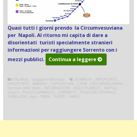
Quasi tutti i giorni prendo la Circumvesuviana
per Napoli. Al ritorno mi capita di dare a
disorientati turisti specialmente stranieri
informazioni per raggiungere Sorrento con i
“Come
mezzi pubblici.
Continua a leggere
arrivare
a
ITALIANO
,
Viaggiare informati
30 MINUTI
,
AEROPORTO
,
Sorrento
AREOPORTO
,
BINARIO
,
CAPODICHINI
,
CAPRI
,
CIRCUMVESUVIANA
,
con
ferrovie dello stato
,
INFORMAZIONI
,
MEZZI PUBBLICI
,
NAPOLI
,
negozi
,
PIAZZA GARIBALDI
,
SORRENTO
,
STAZIONE CENTRALE
,
i
TABELLONI
,
tipo
,
TRENI
,
TURISTI
,
VARIO
mezzi
pubblici”