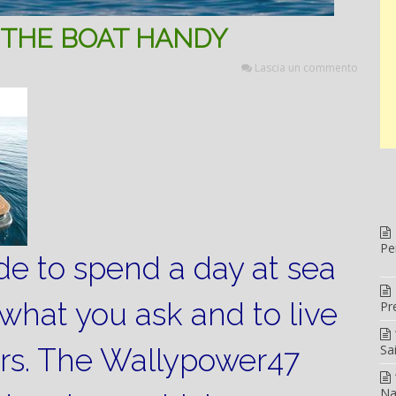
THE BOAT HANDY
Lascia un commento
Pe
e to spend a day at sea
 what you ask and to live
Pr
Sa
rs.
The Wallypower47
Na