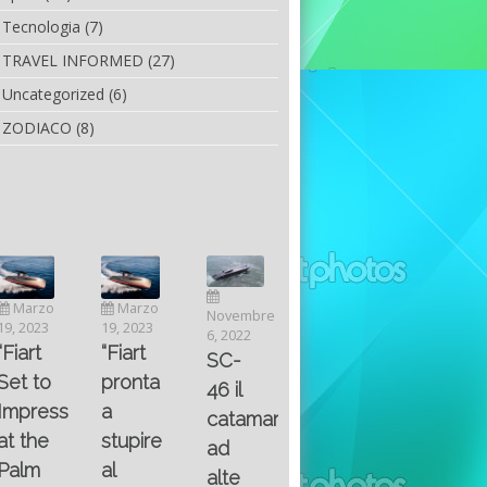
Tecnologia
(7)
TRAVEL INFORMED
(27)
Uncategorized
(6)
ZODIACO
(8)
Luglio
Marzo
Novembre
Aprile
6, 2022
19, 2023
6, 2022
25, 2016
Maggio
Fountain 38SC
“Fiart
SC-
8, 2016
SANTA
abitabilità,
pronta
Multiple
46 il
AND
affidabilità
a
choice
catamarano
THE
e
stupire
questions
ad
KING
prestazioni
al
on
alte
OF