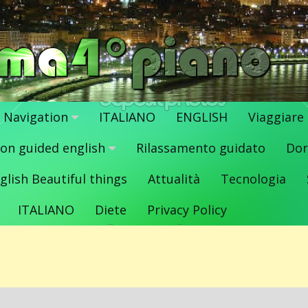
Navigation
ITALIANO
ENGLISH
Viaggiare
ion guided english
Rilassamento guidato
Dor
glish Beautiful things
Attualità
Tecnologia
ITALIANO
Diete
Privacy Policy