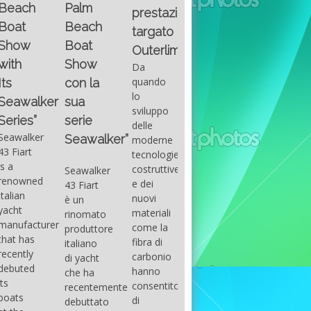
Fountain
Palm
basic
prestazioni
GUITAR
38SC è
Beach
excel
targato
una
Santana
Boat
With
barca a
band
Outerlimits.
this
console
that
Show
Da
fourth
centrale
had its
quando
con la
group
sportiva
maximum
lo
sua
of
di lusso,
consensu
sviluppo
questions
dove
serie
in the
delle
on
velocità,
early
Seawalker”
moderne
basic
comodità
seventies
tecnologie
excel
e
that
costruttive
Seawalker
prevailing
sicurezza
accompan
e dei
43 Fiart
intention
s’integrano
the
nuovi
è un
is to
perfettamente,
great
materiali
rinomato
draw
che il
musical
come la
produttore
attention
cantiere
talent
fibra di
italiano
to the
Fountain
Carlos
carbonio
di yacht
use of
ha
Santana,
hanno
che ha
sums of
voluto
guitarist,
consentito
recentemente
formulas
costruire
songwrite
di
debuttato
to be
per tutti
and