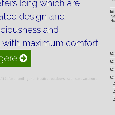
eters long which are
rated design and
Na
Ho
aciousness and
l with maximum comfort.
“WALLYPOWER47
ggere
THE
ATS
,
fun
,
handling
,
hp
,
Nautica
,
outdoors
,
sea
,
sun
,
vacation
,
BOAT
HANDY”