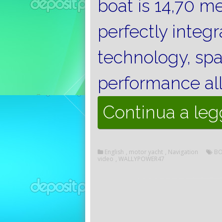
boat is 14,70 m
perfectly integ
technology, sp
performance al
Continua a le
English
,
motor yacht
,
Navigation
BO
video
,
WALLYPOWER47