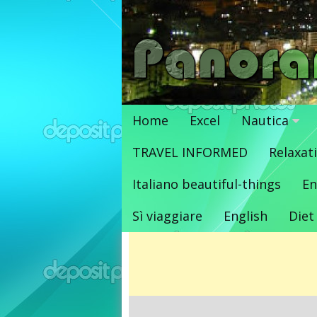
Vai
al
contenuto
Home
Excel
Nautica
TRAVEL INFORMED
Relaxat
Italiano beautiful-things
En
Sì viaggiare
English
Diet