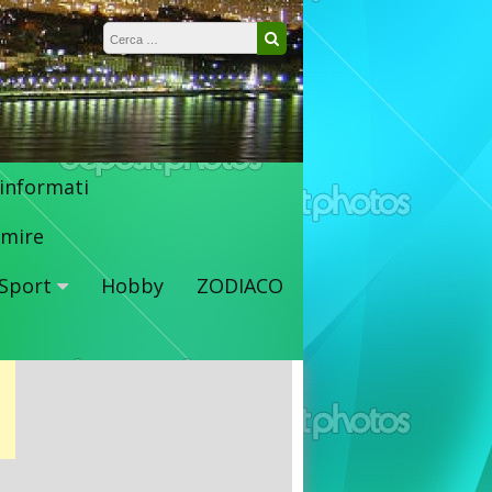
Ricerca per:
Cerca
 informati
mire
Sport
Hobby
ZODIACO