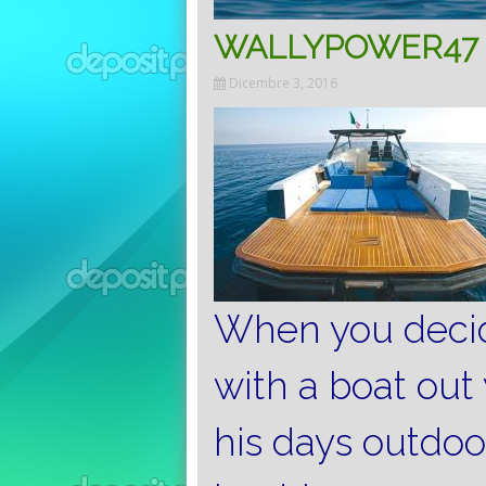
WALLYPOWER47 
Dicembre 3, 2016
When you decid
with a boat out
his days outdoo