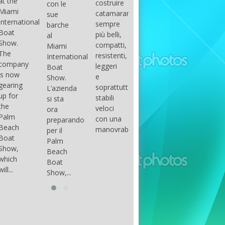
costruire
con le
done
gli
arranger
catamarani
sue
only if
appassionati
of all
sempre
barche
certain
di
parts of
più belli,
al
conditions
barche
the
compatti,
Miami
occur.
ad alte
group.
resistenti,
International
The
prestazioni,
The
leggeri
Boat
correct
che...
songs
e
Show.
syntax
in my
soprattutto
L’azienda
is
opinion
stabili
si sta
essential...
have...
veloci
ora
con una
preparando
manovrabilità...
per il
Palm
Beach
Boat
Show,...