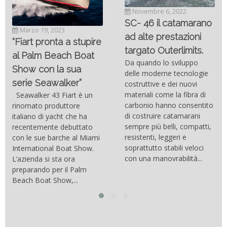
Novembre 6, 2022
SC- 46 il catamarano
Marzo 19, 2023
ad alte prestazioni
“Fiart pronta a stupire
targato Outerlimits.
al Palm Beach Boat
Da quando lo sviluppo
Show con la sua
delle moderne tecnologie
serie Seawalker”
costruttive e dei nuovi
materiali come la fibra di
Seawalker 43 Fiart è un
carbonio hanno consentito
rinomato produttore
di costruire catamarani
italiano di yacht che ha
sempre più belli, compatti,
recentemente debuttato
resistenti, leggeri e
con le sue barche al Miami
soprattutto stabili veloci
International Boat Show.
con una manovrabilità...
L’azienda si sta ora
preparando per il Palm
Beach Boat Show,...