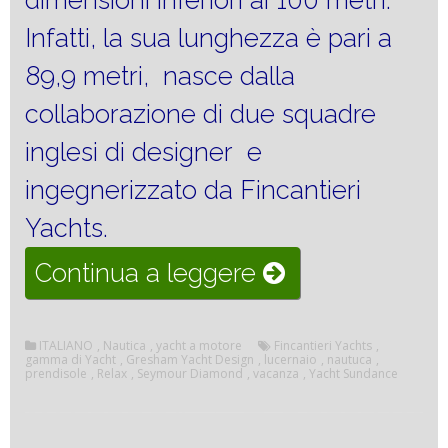
dimensioni inferiori ai 100 metri.
Infatti, la sua lunghezza è pari a
89,9 metri, nasce dalla
collaborazione di due squadre
inglesi di designer e
ingegnerizzato da Fincantieri
Yachts.
“Yacht
Continua a leggere
Sundance
l’imbarcazione
ITALIANO
,
Nautica
,
yacht a motore
Fincantieri Yachts
,
gamma di Yacht
,
Gresham Yacht Design
,
lucernaio
,
nautuca
,
prendisole
,
Relax
,
Seymour Diamond
,
vacanza
,
Yacht Sundance
inondata
di