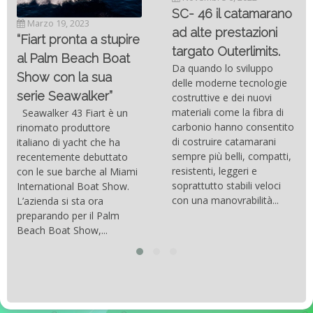
SC- 46 il catamarano
Marzo 19, 2023
ad alte prestazioni
“Fiart pronta a stupire
targato Outerlimits.
al Palm Beach Boat
Da quando lo sviluppo
Show con la sua
delle moderne tecnologie
serie Seawalker”
costruttive e dei nuovi
materiali come la fibra di
Seawalker 43 Fiart è un
carbonio hanno consentito
rinomato produttore
di costruire catamarani
italiano di yacht che ha
sempre più belli, compatti,
recentemente debuttato
resistenti, leggeri e
con le sue barche al Miami
soprattutto stabili veloci
International Boat Show.
con una manovrabilità...
L’azienda si sta ora
preparando per il Palm
Beach Boat Show,...