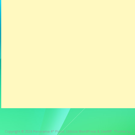
Copyright © 2026
Panorama 4° Piano
. Utilizza WordPress
&
CeeWP,
Theme by