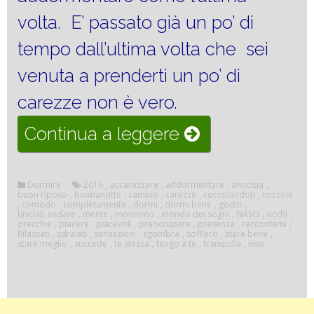
volta. E’ passato già un po’ di
tempo dall’ultima volta che sei
venuta a prenderti un po’ di
carezze non è vero.
“BUONANOTTE
Continua a leggere
RIPOSO,
DORMI
Dormire
2016
,
accarezzare
,
addormentare
,
amicizia
,
buon riposo
,
buonanotte
,
cambio
,
carezze
,
coccolandoti
,
coccole
,
comodo
,
completamente
,
dormi
,
dormi bene
,
goditi
,
BENE”
lasciati andare
,
mente
,
momento
,
mondo dei sogni
,
NASO
,
occhi
,
orecchie
,
piacere
,
piacevoli
,
preoccupare
,
presenza
,
raccontami
,
Rilassati
,
sdraiati
,
sensazioni
,
sgombra
,
soffierò
,
stare bene
,
stare meglio
,
succede
,
te stessa
,
tengo a te
,
tranquilla
,
viso