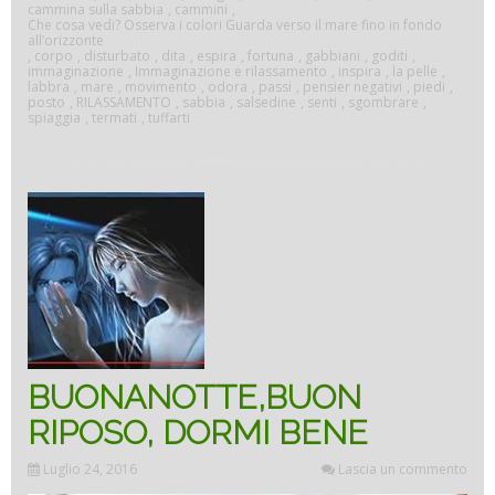
cammina sulla sabbia
,
cammini
,
Che cosa vedi? Osserva i colori Guarda verso il mare fino in fondo
all’orizzonte
,
corpo
,
disturbato
,
dita
,
espira
,
fortuna
,
gabbiani
,
goditi
,
immaginazione
,
Immaginazione e rilassamento
,
inspira
,
la pelle
,
labbra
,
mare
,
movimento
,
odora
,
passi
,
pensier negativi
,
piedi
,
posto
,
RILASSAMENTO
,
sabbia
,
salsedine
,
senti
,
sgombrare
,
spiaggia
,
termati
,
tuffarti
BUONANOTTE,BUON
RIPOSO, DORMI BENE
Luglio 24, 2016
Lascia un commento