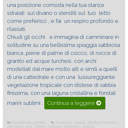
una posizione comoda nella tua stanza
sdraiati sul divano o stenditi sul tuo letto
come preferisci , e fai un respiro profondo e
rilassati.
Chiudi gli occhi e immagina di camminare in
solitudine su una bellissima spiaggia sabbiosa
bianca ,piene di palme di cocco, di rocce di
granito ed acque turchesi, con archi
modellati dal mare molto alti e simili a quelli
di una cattedrale e con una lussureggiante
vegetazione tropicale con distese di sabbia
finissima, con una laguna cristallina e fondali
“Immaginazi
marini sublimi .
Continua a leggere
e
rilassamento
Rilassamento guidato
accarezza
,
acqua
,
affollano la mente
,
altri suoni
,
aria
,
attimo
,
battigia
,
bellissimo
,
bianca
,