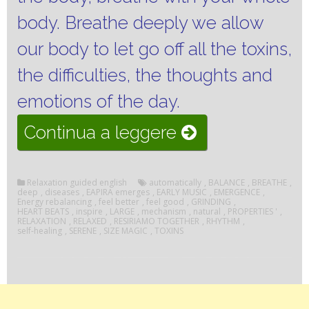
body.
Breathe deeply we allow
our body to let go off all the toxins,
the difficulties, the thoughts and
emotions of the day.
“REBALANCIN
Continua a leggere
ENERGY”
Relaxation guided english
automatically
,
BALANCE
,
BREATHE
,
deep
,
diseases
,
EAPIRA emerges
,
EARLY MUSIC
,
EMERGENCE
,
Energy rebalancing
,
feel better
,
feel good
,
GRINDING
,
HEART BEATS
,
inspire
,
LARGE
,
mechanism
,
natural
,
PROPERTIES '
,
RELAXATION
,
RELAXED
,
RESIRIAMO TOGETHER
,
RHYTHM
,
self-healing
,
SERENE
,
SIZE MAGIC
,
TOXINS