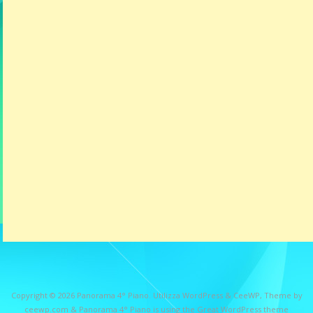
Copyright © 2026
Panorama 4° Piano
. Utilizza WordPress
&
CeeWP,
Theme by
ceewp.com
&
Panorama 4° Piano is using the Great WordPress theme