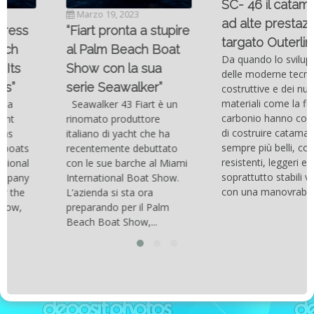
SC- 46 il catamarano
Marzo 19, 2023
ad alte prestazioni
“Fiart pronta a stupire
targato Outerlimits.
al Palm Beach Boat
Da quando lo sviluppo
Show con la sua
delle moderne tecnologie
serie Seawalker”
costruttive e dei nuovi
materiali come la fibra di
Seawalker 43 Fiart è un
carbonio hanno consentito
rinomato produttore
di costruire catamarani
italiano di yacht che ha
sempre più belli, compatti,
recentemente debuttato
resistenti, leggeri e
con le sue barche al Miami
soprattutto stabili veloci
International Boat Show.
con una manovrabilità...
L’azienda si sta ora
preparando per il Palm
Beach Boat Show,...