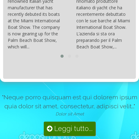
carbonio hanno consentito
rinomato produttore
di costruire catamarani
italiano di yacht che ha
sempre più belli, compatti,
recentemente debuttato
resistenti, leggeri e
con le sue barche al Miami
soprattutto stabili veloci
International Boat Show.
con una manovrabilità...
L’azienda si sta ora
preparando per il Palm
Beach Boat Show,...
"Neque porro quisquam est qui dolorem ipsum
quia dolor sit amet, consectetur, adipisci velit..."
Dolor sit Amet
Leggi tutto...