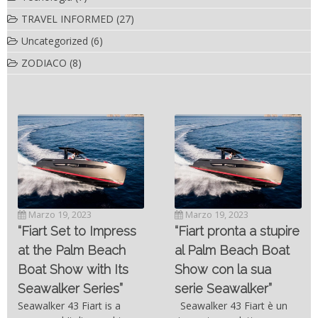
TRAVEL INFORMED
(27)
Uncategorized
(6)
ZODIACO
(8)
Novembre 6, 2022
SC- 46 il catamarano
Marzo 19, 2023
ad alte prestazioni
“Fiart pronta a stupire
targato Outerlimits.
al Palm Beach Boat
Da quando lo sviluppo
Show con la sua
delle moderne tecnologie
serie Seawalker”
costruttive e dei nuovi
materiali come la fibra di
Seawalker 43 Fiart è un