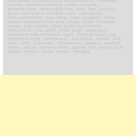
competenze
,
condiziona fisica
,
condizioni fisiche
,
contendenti
,
continue
,
continue scorrettezze
,
corde
,
domande
,
domande scritte
,
estremo delle forze
,
forze
,
fuori
,
fuori ring
,
giusta
,
interrompere
,
knockout
,
mano
,
mano aperta
,
mano aperta/chiusa
,
mano chiusa
,
mano sul tappeto
,
match
,
migliore questionario sullo sport
,
mossa
,
mosse
,
no contest
,
opzioni
,
organi genitali
,
piede
,
piede sopra la corda
,
piede sotto la corda
,
pinfall
,
poste
,
pugni
,
questionario
,
questionario sulle arti marziali
,
regole
,
Regole principali
,
ring
,
rispettare le regole
,
schienamento
,
scorrettezze
,
secondi
,
serie
,
sopra
,
sotto
,
sottomesso
,
sottomissione
,
squalifica
,
standard
,
stremo
,
subisce
,
subisce la mossa
,
tappeto
,
tipo
,
tocca le corde
,
valutare
,
verifuca
,
vittoria
,
wrestler
,
Wrestling