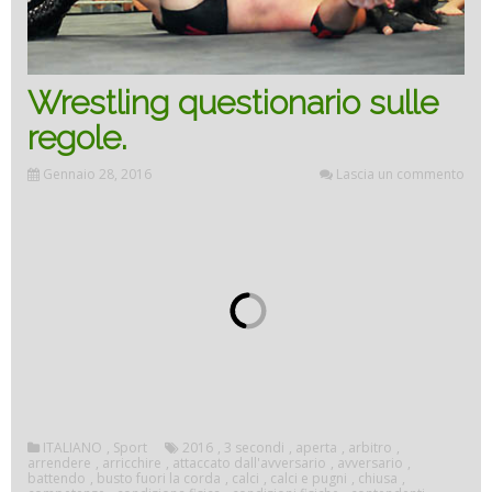
Wrestling questionario sulle
regole.
Gennaio 28, 2016
Lascia un commento
ITALIANO
,
Sport
2016
,
3 secondi
,
aperta
,
arbitro
,
arrendere
,
arricchire
,
attaccato dall'avversario
,
avversario
,
battendo
,
busto fuori la corda
,
calci
,
calci e pugni
,
chiusa
,