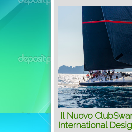
Il Nuovo ClubSwan
International Desi