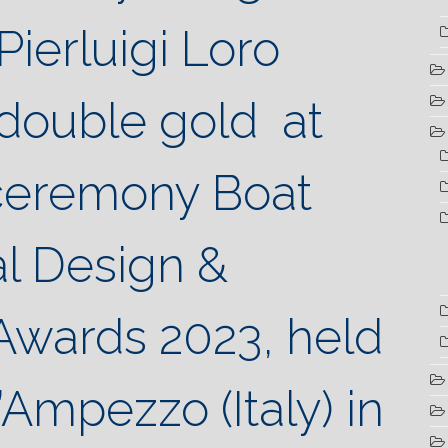
ierluigi Loro
 double gold at
ceremony
Boat
al Design &
Awards 2023, held
’Ampezzo (Italy) in