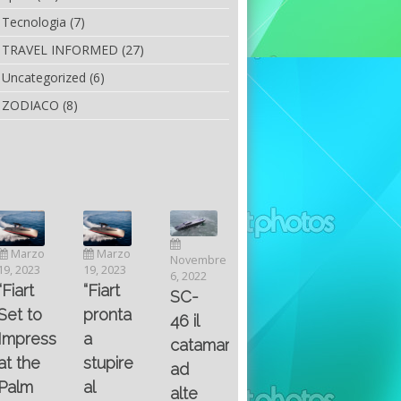
Tecnologia
(7)
TRAVEL INFORMED
(27)
Uncategorized
(6)
ZODIACO
(8)
Luglio
Marzo
Novembre
Aprile
6, 2022
19, 2023
6, 2022
25, 2016
Maggio
Fountain 38SC
“Fiart
SC-
8, 2016
SANTA
abitabilità,
pronta
Multiple
46 il
AND
affidabilità
a
choice
catamarano
THE
e
stupire
questions
ad
KING
prestazioni
al
on
alte
OF