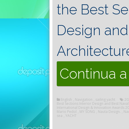
the Best Se
Design and
Architectur
Continua a
English
,
Navigation
,
sailing yacht
20
Best Sections Interior Design and Best Naval
International Design & Innovation Awards 2
Mario Pedol
,
MY SONG
,
Nauta Design.
,
Nau
sea
,
YACHT