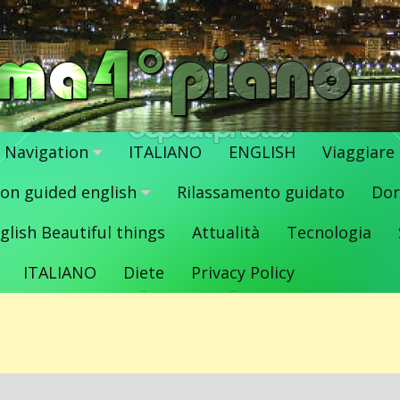
Navigation
ITALIANO
ENGLISH
Viaggiare
ion guided english
Rilassamento guidato
Dor
glish Beautiful things
Attualità
Tecnologia
ITALIANO
Diete
Privacy Policy