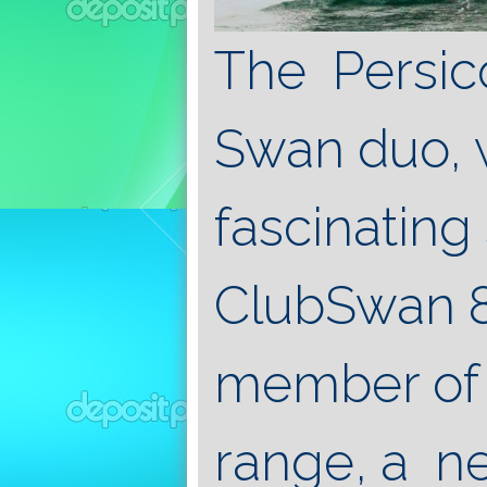
The Persic
Swan duo, 
fascinating
ClubSwan 80
member of
range, a n