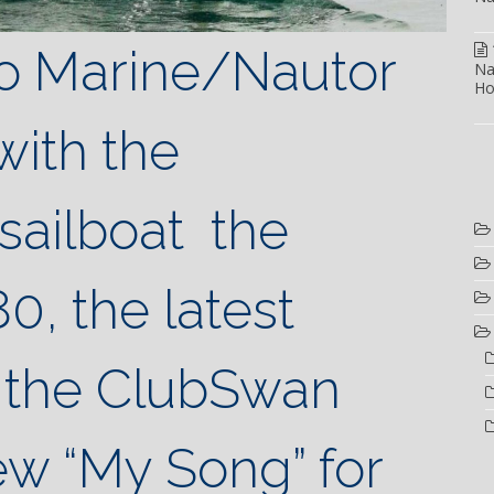
o Marine/Nautor
Na
Ho
with the
 sailboat the
, the latest
 the ClubSwan
ew “My Song” for