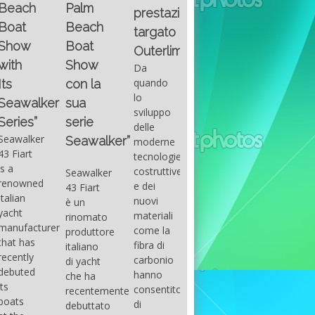
Fountain
Palm
basic
prestazioni
GUITAR
38SC è
Beach
excel
targato
una
Santana
Boat
With
barca a
band
Outerlimits.
this
console
that
Show
Da
fourth
centrale
had its
quando
con la
group
sportiva
maximum
lo
sua
of
di lusso,
consensu
sviluppo
questions
dove
serie
in the
delle
on
velocità,
early
Seawalker”
moderne
basic
comodità
seventies
tecnologie
excel
e
that
costruttive
Seawalker
prevailing
sicurezza
accompan
e dei
43 Fiart
intention
s’integrano
the
nuovi
è un
is to
perfettamente,
great
materiali
rinomato
draw
che il
musical
come la
produttore
attention
cantiere
talent
fibra di
italiano
to the
Fountain
Carlos
carbonio
di yacht
use of
ha
Santana,
hanno
che ha
sums of
voluto
guitarist,
consentito
recentemente
formulas
costruire
songwrite
di
debuttato
to be
per tutti
and