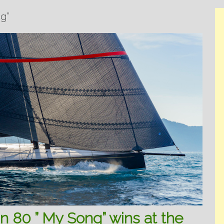
g”
80 ” My Song” wins at the