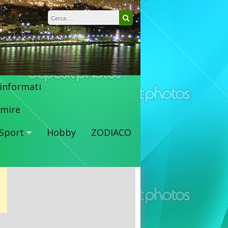
Ricerca per:
Cerca
 informati
mire
Sport
Hobby
ZODIACO