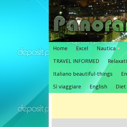
Vai
al
contenuto
Home
Excel
Nautica
TRAVEL INFORMED
Relaxat
Italiano beautiful-things
En
Sì viaggiare
English
Diet