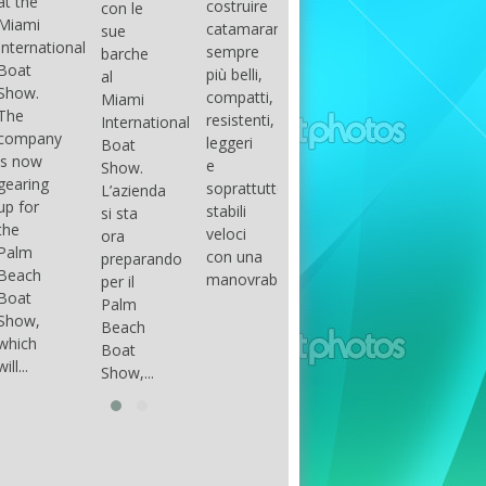
costruire
con le
done
gli
arranger
catamarani
sue
only if
appassionati
of all
sempre
barche
certain
di
parts of
più belli,
al
conditions
barche
the
compatti,
Miami
occur.
ad alte
group.
resistenti,
International
The
prestazioni,
The
leggeri
l
Boat
correct
che...
songs
e
Show.
syntax
in my
soprattutto
L’azienda
is
opinion
stabili
si sta
essential...
have...
veloci
ora
con una
preparando
manovrabilità...
per il
Palm
Beach
Boat
Show,...