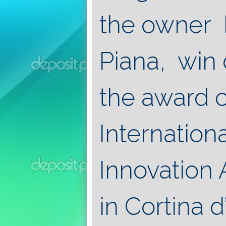
the owner P
Piana, win
the award 
Internation
Innovation 
in Cortina d