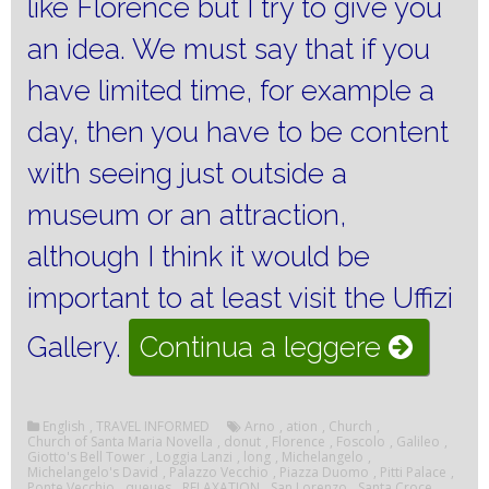
like Florence but I try to give you
an idea. We must say that if you
have limited time, for example a
day, then you have to be content
with seeing just outside a
museum or an attraction,
although I think it would be
important to at least visit the Uffizi
“FLOR
Gallery.
Continua a leggere
MUSE
IN
English
,
TRAVEL INFORMED
Arno
,
ation
,
Church
,
Church of Santa Maria Novella
,
donut
,
Florence
,
Foscolo
,
Galileo
,
Giotto's Bell Tower
,
Loggia Lanzi
,
long
,
Michelangelo
,
THE
Michelangelo's David
,
Palazzo Vecchio
,
Piazza Duomo
,
Pitti Palace
,
Ponte Vecchio
,
queues
,
RELAXATION
,
San Lorenzo
,
Santa Croce
,