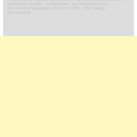
Santa Maria Novella
,
the Baptistery
,
the Boboli Gardens
,
OPEN”
the Church of Santa Maria del Fiore
,
Uffizi
,
Uffizi Gallery
,
Via Calzaiuoli