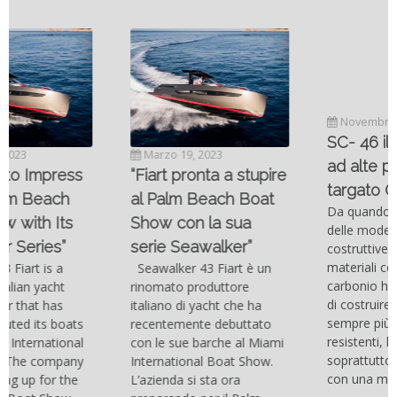
Novembre 6, 2022
SC- 46 il catamarano
Marzo 19, 2023
ad alte prestazioni
“Fiart pronta a stupire
targato Outerlimits.
al Palm Beach Boat
Da quando lo sviluppo
Show con la sua
delle moderne tecnologie
serie Seawalker”
costruttive e dei nuovi
materiali come la fibra di
Seawalker 43 Fiart è un
carbonio hanno consentito
rinomato produttore
di costruire catamarani
italiano di yacht che ha
sempre più belli, compatti,
recentemente debuttato
resistenti, leggeri e
con le sue barche al Miami
soprattutto stabili veloci
International Boat Show.
con una manovrabilità...
L’azienda si sta ora