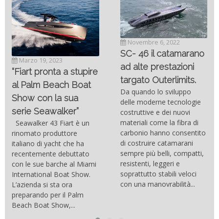
Novembre 6, 2022
SC- 46 il catamarano
Marzo 19, 2023
ad alte prestazioni
“Fiart pronta a stupire
targato Outerlimits.
al Palm Beach Boat
Da quando lo sviluppo
Show con la sua
delle moderne tecnologie
serie Seawalker”
costruttive e dei nuovi
materiali come la fibra di
Seawalker 43 Fiart è un
carbonio hanno consentito
rinomato produttore
di costruire catamarani
italiano di yacht che ha
sempre più belli, compatti,
recentemente debuttato
resistenti, leggeri e
con le sue barche al Miami
soprattutto stabili veloci
International Boat Show.
con una manovrabilità...
L’azienda si sta ora
preparando per il Palm
Beach Boat Show,...