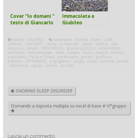
Cover “Io domani “
Immacolata e
testo di Giancarlo
Giubileo
Bigazzi e musica di
Gianni Bella
Hobby
,
ITALIANO
benessere
,
bionda
,
brave
,
caffè
,
caffeina
,
CANTANTI
,
carine
,
ci mancate
,
classe
,
diverse
,
due
,
eleganza
,
falsetti
,
FRESCHEZZA
,
grande pubblico
,
indecrivibile
,
inimitabili
,
internazionale
,
Italia
,
italiana
,
mora
,
musica
,
nicchia
,
panorama
,
Paola e Chiara
,
prestissimo
,
presto
,
profumo
,
pubblico
,
RITORNATE
,
scapigliatevi
,
single
,
solari
,
solarità
,
sorelle
,
talentuosa
,
uguale
,
uniche
,
vocalità
SNORING SLEEP DISORDER
Domande a risposta multipla su excel di base # VI°gruppo
Lascia un commento