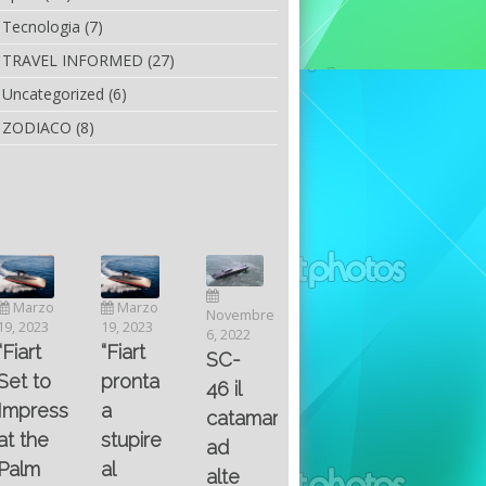
Tecnologia
(7)
TRAVEL INFORMED
(27)
Uncategorized
(6)
ZODIACO
(8)
Luglio
Marzo
Novembre
Aprile
6, 2022
19, 2023
6, 2022
25, 2016
Maggio
Fountain 38SC
“Fiart
SC-
8, 2016
SANTA
abitabilità,
pronta
Multiple
46 il
AND
affidabilità
a
choice
catamarano
THE
e
stupire
questions
ad
KING
prestazioni
al
on
alte
OF