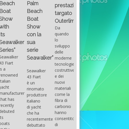
Fountain
Palm
basic
prestazioni
GUITAR
38SC è
Beach
excel
targato
una
Santana
Boat
With
barca a
band
Outerlimits.
this
console
that
Show
Da
fourth
centrale
had its
quando
con la
group
sportiva
maximum
lo
sua
of
di lusso,
consensu
sviluppo
questions
dove
serie
in the
delle
on
velocità,
early
Seawalker”
moderne
basic
comodità
seventies
tecnologie
excel
e
that
costruttive
Seawalker
prevailing
sicurezza
accompan
e dei
43 Fiart
intention
s’integrano
the
nuovi
è un
is to
perfettamente,
great
materiali
rinomato
draw
che il
musical
come la
produttore
attention
cantiere
talent
fibra di
italiano
to the
Fountain
Carlos
carbonio
di yacht
use of
ha
Santana,
hanno
che ha
sums of
voluto
guitarist,
consentito
recentemente
formulas
costruire
songwrite
di
debuttato
to be
per tutti
and