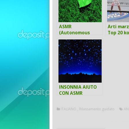
ASMR
Arti marz
(Autonomous
Top 20 ko
Sensory Meridian
della sto
Response)
INSONNIA AIUTO
CON ASMR
ITALIANO
,
Rilassamento guidato
AN