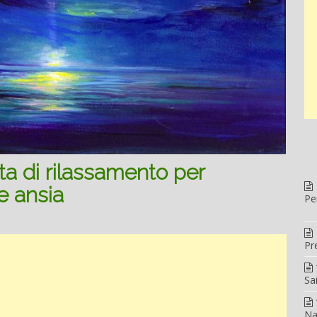
a di rilassamento per
e ansia
Pe
Pr
Sa
Na