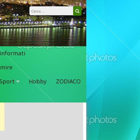
Ricerca per:
Cerca
 informati
mire
Sport
Hobby
ZODIACO