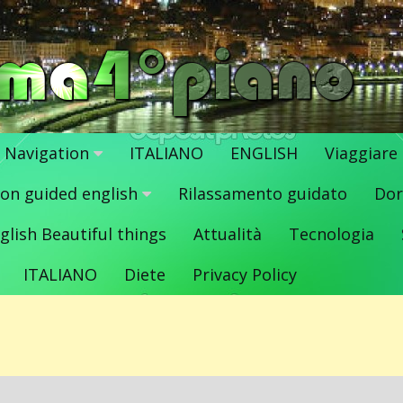
Navigation
ITALIANO
ENGLISH
Viaggiare
ion guided english
Rilassamento guidato
Dor
glish Beautiful things
Attualità
Tecnologia
ITALIANO
Diete
Privacy Policy