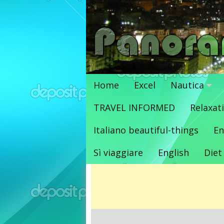
Vai
al
contenuto
Home
Excel
Nautica
TRAVEL INFORMED
Relaxat
Italiano beautiful-things
En
Sì viaggiare
English
Diet