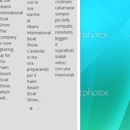
costruire
con le
done
gli
arranger
catamarani
sue
only if
appassionati
of all
sempre
barche
certain
di
parts of
più belli,
al
conditions
barche
the
compatti,
Miami
occur.
ad alte
group.
resistenti,
International
The
prestazioni,
The
leggeri
Boat
correct
che...
songs
e
Show.
syntax
in my
soprattutto
L’azienda
is
opinion
stabili
si sta
essential...
have...
veloci
ora
con una
preparando
manovrabilità...
per il
Palm
Beach
Boat
Show,...