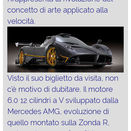
concetto di arte applicato alla
velocità.
Visto il suo biglietto da visita, non
c’è motivo di dubitare. Il motore
6.0 12 cilindri a V sviluppato dalla
Mercedes AMG, evoluzione di
quello montato sulla Zonda R,