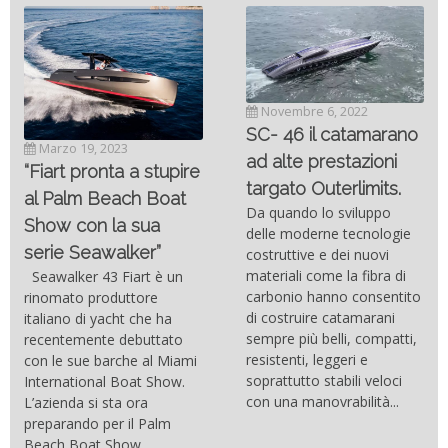
Novembre 6, 2022
SC- 46 il catamarano
Marzo 19, 2023
ad alte prestazioni
“Fiart pronta a stupire
targato Outerlimits.
al Palm Beach Boat
Da quando lo sviluppo
Show con la sua
delle moderne tecnologie
serie Seawalker”
costruttive e dei nuovi
materiali come la fibra di
Seawalker 43 Fiart è un
carbonio hanno consentito
rinomato produttore
di costruire catamarani
italiano di yacht che ha
sempre più belli, compatti,
recentemente debuttato
resistenti, leggeri e
con le sue barche al Miami
soprattutto stabili veloci
International Boat Show.
con una manovrabilità...
L’azienda si sta ora
preparando per il Palm
Beach Boat Show,...