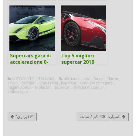
Supercars gara di
Top 5 migliori
accelerazione 0-
supercar 2016
100 km/h.
AUTO/MOTO
,
ITALIANO
400 km/h
,
auto
,
Bugatti Chiron
,
cavalli
,
desideri
,
Gran Premi
,
hypercar
,
Koenigsegg Regera
,
Pagani Zonda Revolucion
,
supercar
,
velocità massima
,
Volkswagen
السيارة 400 كم / ساعة
“لافيراري”