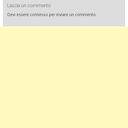
Lascia un commento
Devi essere
connesso
per inviare un commento.