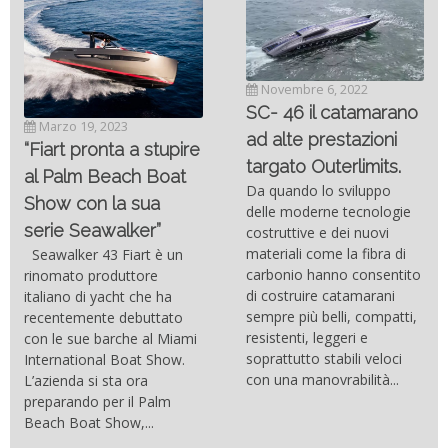
Novembre 6, 2022
SC- 46 il catamarano
Marzo 19, 2023
ad alte prestazioni
“Fiart pronta a stupire
targato Outerlimits.
al Palm Beach Boat
Da quando lo sviluppo
Show con la sua
delle moderne tecnologie
serie Seawalker”
costruttive e dei nuovi
materiali come la fibra di
Seawalker 43 Fiart è un
carbonio hanno consentito
rinomato produttore
di costruire catamarani
italiano di yacht che ha
sempre più belli, compatti,
recentemente debuttato
resistenti, leggeri e
con le sue barche al Miami
soprattutto stabili veloci
International Boat Show.
con una manovrabilità...
L’azienda si sta ora
preparando per il Palm
Beach Boat Show,...