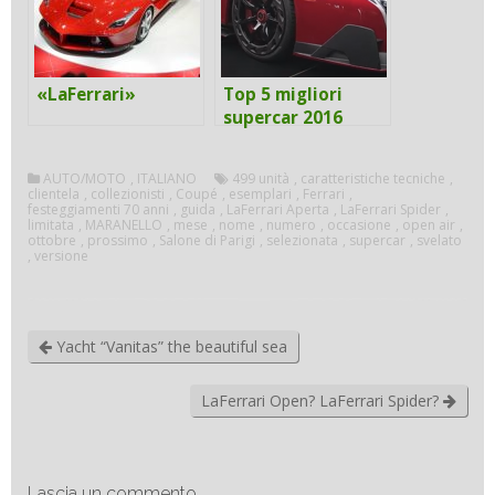
«LaFerrari»
Top 5 migliori
supercar 2016
AUTO/MOTO
,
ITALIANO
499 unità
,
caratteristiche tecniche
,
clientela
,
collezionisti
,
Coupé
,
esemplari
,
Ferrari
,
festeggiamenti 70 anni
,
guida
,
LaFerrari Aperta
,
LaFerrari Spider
,
limitata
,
MARANELLO
,
mese
,
nome
,
numero
,
occasione
,
open air
,
ottobre
,
prossimo
,
Salone di Parigi
,
selezionata
,
supercar
,
svelato
,
versione
Yacht “Vanitas” the beautiful sea
LaFerrari Open? LaFerrari Spider?
Lascia un commento