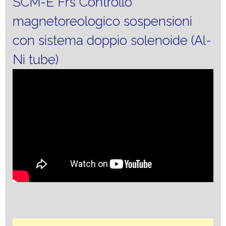
SCM-E Frs Controllo
magnetoreologico sospensioni
con sistema doppio solenoide (Al-
Ni tube)