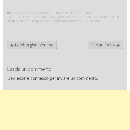
AUTO/MOTO
,
ITALIANO
Ferrari FXX K
,
FRENO
,
LABORATORIO
,
MARANELLO
,
motore
,
SOLUZIONE TECNOLOGICHE
,
sospensione
,
sospensioni
,
velocità massima
,
VETTURA
Lamborghini Veneno
Ferrari FXX K
Lascia un commento
Devi essere
connesso
per inviare un commento.