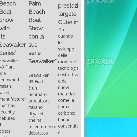
Fountain
Palm
basic
prestazioni
GUITAR
38SC è
Beach
excel
targato
una
Santana
Boat
With
barca a
band
Outerlimits.
this
console
that
Show
Da
fourth
centrale
had its
quando
con la
group
sportiva
maximum
lo
sua
of
di lusso,
consensu
sviluppo
questions
dove
serie
in the
delle
on
velocità,
early
Seawalker”
moderne
basic
comodità
seventies
tecnologie
excel
e
that
costruttive
Seawalker
prevailing
sicurezza
accompan
e dei
43 Fiart
intention
s’integrano
the
nuovi
è un
is to
perfettamente,
great
materiali
rinomato
draw
che il
musical
come la
produttore
attention
cantiere
talent
fibra di
italiano
to the
Fountain
Carlos
carbonio
di yacht
use of
ha
Santana,
hanno
che ha
sums of
voluto
guitarist,
consentito
recentemente
formulas
costruire
songwrite
di
debuttato
to be
per tutti
and