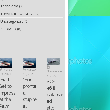
Tecnologia
(7)
TRAVEL INFORMED
(27)
Uncategorized
(6)
ZODIACO
(8)
Luglio
Marzo
Novembre
Aprile
6, 2022
19, 2023
6, 2022
25, 2016
Maggio
Fountain 38SC
“Fiart
SC-
8, 2016
SANTA
abitabilità,
pronta
Multiple
46 il
AND
affidabilità
a
choice
catamarano
THE
e
stupire
questions
ad
KING
prestazioni
al
on
alte
OF