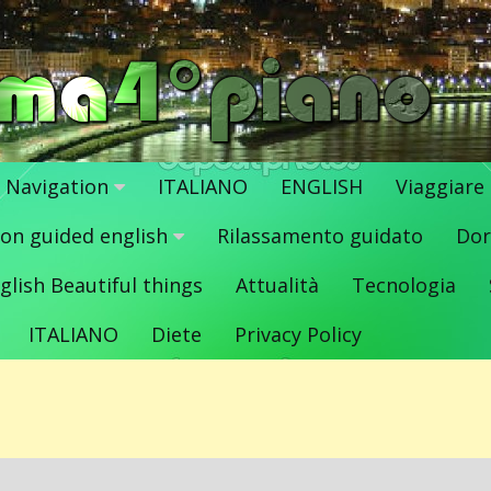
Navigation
ITALIANO
ENGLISH
Viaggiare
ion guided english
Rilassamento guidato
Dor
glish Beautiful things
Attualità
Tecnologia
ITALIANO
Diete
Privacy Policy