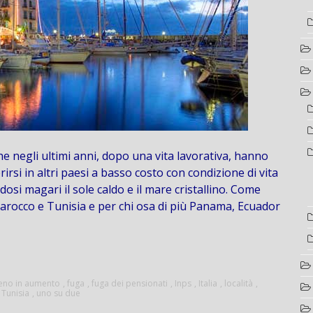
he negli ultimi anni, dopo una vita lavorativa, hanno
ferirsi in altri paesi a basso costo con condizione di vita
dosi magari il sole caldo e il mare cristallino. Come
arocco e Tunisia e per chi osa di più Panama, Ecuador
no in aumento
,
fuga
,
fuga dei pensionati
,
Inps
,
Italia
,
località
,
,
Tunisia
,
uno su due