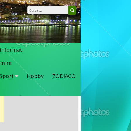
Ricerca per:
Cerca
 informati
mire
Sport
Hobby
ZODIACO