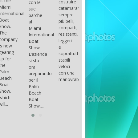
costruire
con le
done
gli
arranger
catamarani
sue
only if
appassionati
of all
sempre
barche
certain
di
parts of
più belli,
al
conditions
barche
the
compatti,
Miami
occur.
ad alte
group.
resistenti,
International
The
prestazioni,
The
leggeri
Boat
correct
che...
songs
e
Show.
syntax
in my
soprattutto
L’azienda
is
opinion
stabili
si sta
essential...
have...
veloci
ora
con una
preparando
manovrabilità...
per il
Palm
Beach
Boat
Show,...