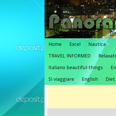
Vai
al
contenuto
Home
Excel
Nautica
TRAVEL INFORMED
Relaxat
Italiano beautiful-things
En
Sì viaggiare
English
Diet