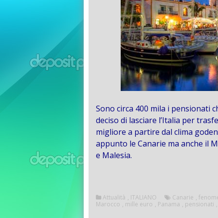
Sono circa 400 mila i pensionati c
deciso di lasciare l’Italia per tras
migliore a partire dal clima goden
appunto le Canarie ma anche il M
e Malesia.
Attualità
,
ITALIANO
Canarie
,
fenome
Marocco
,
mille euro
,
Panama
,
pensionati