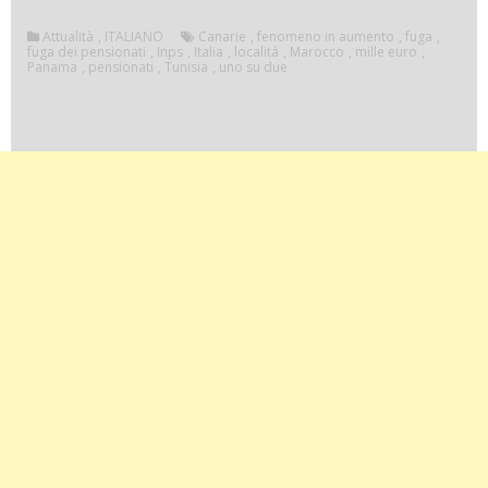
Attualità
,
ITALIANO
Canarie
,
fenomeno in aumento
,
fuga
,
fuga dei pensionati
,
Inps
,
Italia
,
località
,
Marocco
,
mille euro
,
Panama
,
pensionati
,
Tunisia
,
uno su due