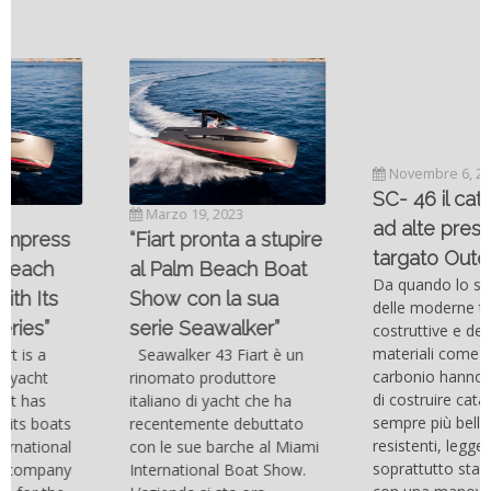
Novembre 6, 2022
SC- 46 il catamarano
Marzo 19, 2023
ad alte prestazioni
“Fiart pronta a stupire
targato Outerlimits.
al Palm Beach Boat
Da quando lo sviluppo
Show con la sua
delle moderne tecnologie
serie Seawalker”
costruttive e dei nuovi
materiali come la fibra di
Seawalker 43 Fiart è un
carbonio hanno consentito
rinomato produttore
di costruire catamarani
italiano di yacht che ha
sempre più belli, compatti,
recentemente debuttato
resistenti, leggeri e
con le sue barche al Miami
soprattutto stabili veloci
International Boat Show.