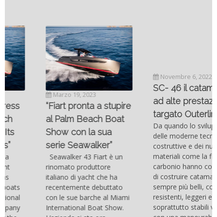
Novembre 6, 2022
SC- 46 il catamarano
Marzo 19, 2023
ad alte prestazioni
“Fiart pronta a stupire
targato Outerlimits.
al Palm Beach Boat
Da quando lo sviluppo
Show con la sua
delle moderne tecnologie
serie Seawalker”
costruttive e dei nuovi
materiali come la fibra di
Seawalker 43 Fiart è un
carbonio hanno consentito
rinomato produttore
di costruire catamarani
italiano di yacht che ha
sempre più belli, compatti,
recentemente debuttato
resistenti, leggeri e
con le sue barche al Miami
soprattutto stabili veloci
International Boat Show.