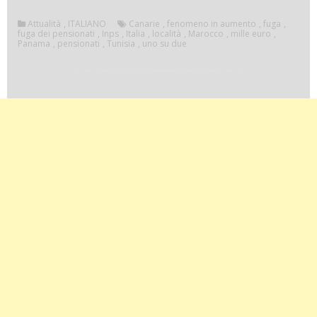
Attualità
,
ITALIANO
Canarie
,
fenomeno in aumento
,
fuga
,
fuga dei pensionati
,
Inps
,
Italia
,
località
,
Marocco
,
mille euro
,
Panama
,
pensionati
,
Tunisia
,
uno su due