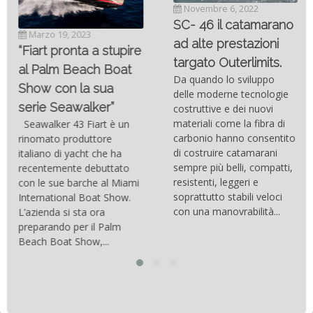
Novembre 6, 2022
SC- 46 il catamarano
Marzo 19, 2023
ad alte prestazioni
“Fiart pronta a stupire
targato Outerlimits.
al Palm Beach Boat
Da quando lo sviluppo
Show con la sua
delle moderne tecnologie
serie Seawalker”
costruttive e dei nuovi
materiali come la fibra di
Seawalker 43 Fiart è un
carbonio hanno consentito
rinomato produttore
di costruire catamarani
italiano di yacht che ha
sempre più belli, compatti,
recentemente debuttato
resistenti, leggeri e
con le sue barche al Miami
soprattutto stabili veloci
International Boat Show.
con una manovrabilità...
L’azienda si sta ora
preparando per il Palm
Beach Boat Show,...