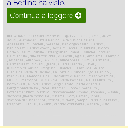
a Berlino ha visto.
“Visitare
Continua a leggere
Berlino”
ITALIANO
,
Viaggiare informati
1990
,
2016
,
2711
,
46 km
,
adulti
,
Alexander Platz a Berlino
,
Alte Nationalgalerie
,
Altes Museum
,
batteli
,
bellezze
,
ben organizzato
,
Berlino
,
berlino est
,
Berlino ovest
,
Besheim Centre
,
bizantina
,
blocchi
,
Bode Museum
,
canale Kupfergraben
,
canali
,
Daimler Chrysler
,
Daimler City
,
due settori città
,
due volti
,
egizia
,
emblema
,
esempio
,
esigenza
,
europea
,
FASCINO
,
fiume Sprea
,
fiumi
,
Germania
,
Germania Est
,
giovani
,
greca
,
Guerra Fredda
,
Havel
,
Il Duomo di Berlino
,
intrgrato
,
islamica
,
L'East Side Gallery
,
L'Isola dei Musei di Berlino
,
La Porta di Brandeburgo a Berlino
,
mediovale
,
Memoriale dell'Olocausto di Berlino
,
mesopotamica
,
METRO
,
metropoli
,
MODERNA
,
Museumsinsel
,
Neues Museum
,
nord-ovest
,
Nuova Berlino
,
organizzato
,
parte orientale
,
Pergamonmuseum
,
Peter Eisenman
,
Ponte Oberbaum
,
Potsdamer Platz
,
pubblici
,
rinnovamento urbano
,
romana
,
S-Bahn
,
seconda guerra mondiale
,
sistema
,
Sony Center
,
Sprea
,
stazione di Ostbahnhof
,
storica
,
sud-est
,
tempo
,
terra di nessuno
,
trasporti
,
TURISTI
,
U-Bahn
,
vecchio continente
,
visitare
,
visto