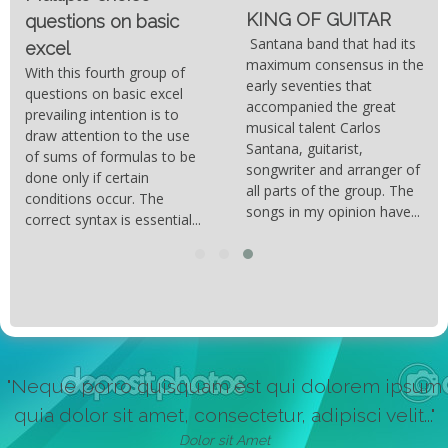
KING OF GUITAR
questions on basic
Santana band that had its
excel
maximum consensus in the
With this fourth group of
early seventies that
questions on basic excel
accompanied the great
prevailing intention is to
musical talent Carlos
draw attention to the use
Santana, guitarist,
of sums of formulas to be
songwriter and arranger of
done only if certain
all parts of the group. The
conditions occur. The
songs in my opinion have...
correct syntax is essential...
"Neque porro quisquam est qui dolorem ipsum
quia dolor sit amet, consectetur, adipisci velit..."
Dolor sit Amet