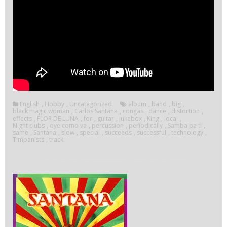
English
,
Hobby
,
Uncategorized
album
,
band
,
big
,
black magic woman
,
Carlos Santana
,
congas
,
dance
,
distortion
,
effects
,
FLOR DE LUNA
,
for
,
guitar
,
jukebox
,
King
,
local
,
Night clubs
,
oye como va
,
percussion
,
periodically
,
Samba pa ti
,
same
,
Santana
,
slow
,
special
,
succeeds
,
successful
,
technology
,
Timpanists
,
track