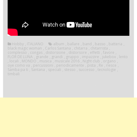
Hobby
,
ITALIANO
album
,
ballare
,
band
,
basso
,
batteria
,
black magic woman
,
Carlos Santana
,
chitarra
,
chitarrista
,
complesso
,
congas
,
distorsione
,
distorsore
,
effetti
,
favore
,
FLOR DE LUNA
,
grande
,
grandi
,
gruppo
,
impazzire
,
jukebox
,
lento
,
locali
,
MONDO
,
musica
,
musicale 2016
,
Night club
,
organo
,
oye como va
,
percussioni
,
periodicamente
,
pista
,
Re
,
riesce
,
Samba pa ti
,
Santana
,
speciali
,
stesso
,
successo
,
tecnologie
,
timbali