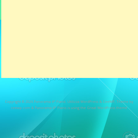
Copyright © 2026
Panorama 4° Piano
. Utilizza WordPress
&
CeeWP,
Theme by
ceewp.com
&
Panorama 4° Piano is using the Great WordPress theme