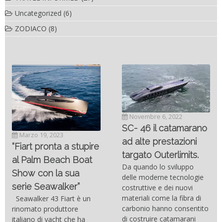
Uncategorized
(6)
ZODIACO
(8)
Novembre 6, 2022
SC- 46 il catamarano
Marzo 19, 2023
ad alte prestazioni
“Fiart pronta a stupire
targato Outerlimits.
al Palm Beach Boat
Da quando lo sviluppo
Show con la sua
delle moderne tecnologie
serie Seawalker”
costruttive e dei nuovi
materiali come la fibra di
Seawalker 43 Fiart è un
carbonio hanno consentito
rinomato produttore
di costruire catamarani
italiano di yacht che ha