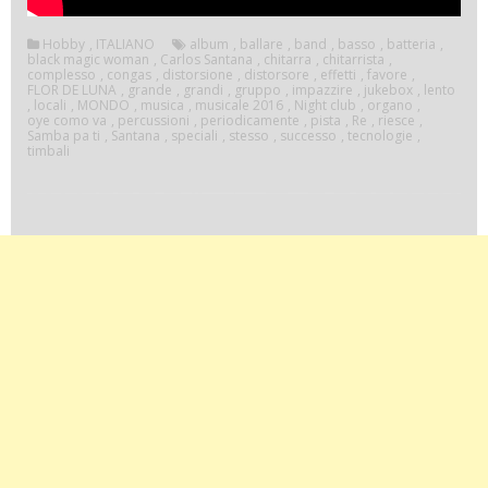
Hobby
,
ITALIANO
album
,
ballare
,
band
,
basso
,
batteria
,
black magic woman
,
Carlos Santana
,
chitarra
,
chitarrista
,
complesso
,
congas
,
distorsione
,
distorsore
,
effetti
,
favore
,
FLOR DE LUNA
,
grande
,
grandi
,
gruppo
,
impazzire
,
jukebox
,
lento
,
locali
,
MONDO
,
musica
,
musicale 2016
,
Night club
,
organo
,
oye como va
,
percussioni
,
periodicamente
,
pista
,
Re
,
riesce
,
Samba pa ti
,
Santana
,
speciali
,
stesso
,
successo
,
tecnologie
,
timbali