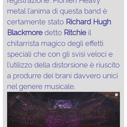
registrazione. Pionieri Heavy
metal l’anima di questa band è
certamente stato
Richard Hugh
Blackmore
detto
Ritchie
il
chitarrista magico degli effetti
speciali che con gli svisi veloci e
l’utilizzo della distorsione è riuscito
a produrre dei brani davvero unici
nel genere musicale.