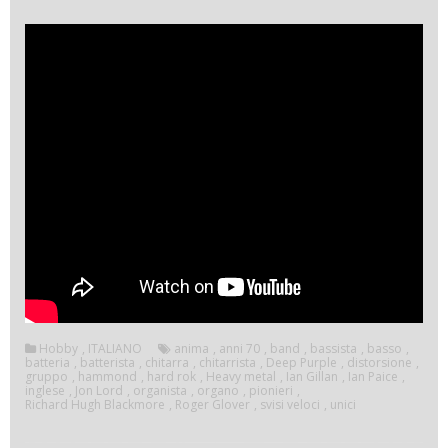
Hobby
,
ITALIANO
anima
,
anni 70
,
band
,
bassista
,
basso
,
batteria
,
batterista
,
chitarra
,
chitarrista
,
Deep Purple
,
distorsione
,
gruppo
,
hammond
,
hard rok
,
Heavy metal
,
Ian Gillan
,
Ian Paice
,
inglese
,
Jon Lord
,
organista
,
organo
,
pionieri
,
Richard Hugh Blackmore
,
Roger Glover
,
svisi veloci
,
unici