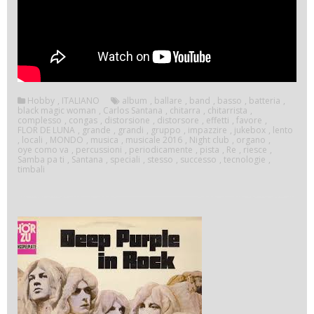
Hobby
,
ITALIANO
album
,
ballare
,
band
,
basso
,
batteria
,
black magic woman
,
Carlos Santana
,
chitarra
,
chitarrista
,
complesso
,
congas
,
distorsione
,
distorsore
,
effetti
,
favore
,
FLOR DE LUNA
,
grande
,
grandi
,
gruppo
,
impazzire
,
jukebox
,
lento
,
locali
,
MONDO
,
musica
,
musicale 2016
,
Night club
,
organo
,
oye como va
,
percussioni
,
periodicamente
,
pista
,
Re
,
riesce
,
Samba pa ti
,
Santana
,
speciali
,
stesso
,
successo
,
tecnologie
,
timbali