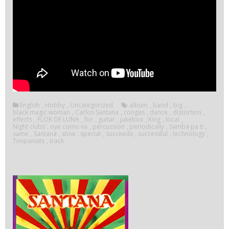
English
,
Hobby
,
Uncategorized
album
,
band
,
big
,
black magic woman
,
Carlos Santana
,
congas
,
dance
,
distortion
,
effects
,
FLOR DE LUNA
,
for
,
guitar
,
jukebox
,
King
,
local
,
Night clubs
,
oye como va
,
percussion
,
periodically
,
Samba pa ti
,
same
,
Santana
,
slow
,
special
,
succeeds
,
successful
,
technology
,
Timpanists
,
track