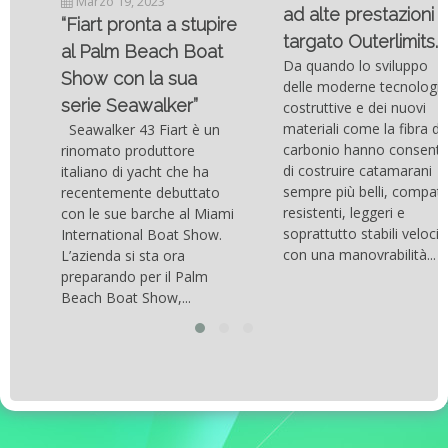
Marzo 19, 2023
ad alte prestazioni
“Fiart pronta a stupire
targato Outerlimits.
al Palm Beach Boat
Da quando lo sviluppo
Show con la sua
delle moderne tecnologie
serie Seawalker”
costruttive e dei nuovi
materiali come la fibra di
Seawalker 43 Fiart è un
carbonio hanno consentito
rinomato produttore
di costruire catamarani
italiano di yacht che ha
sempre più belli, compatti,
recentemente debuttato
resistenti, leggeri e
con le sue barche al Miami
soprattutto stabili veloci
International Boat Show.
con una manovrabilità...
L’azienda si sta ora
preparando per il Palm
Beach Boat Show,...