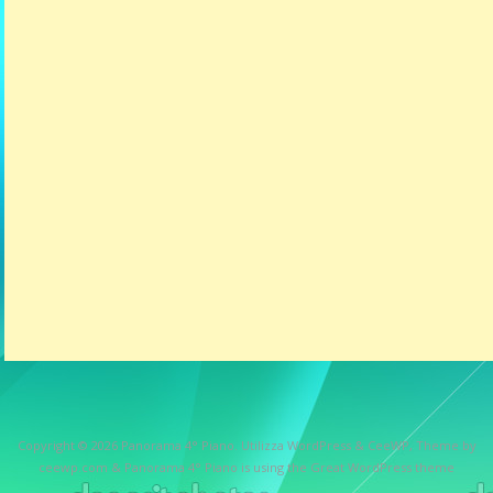
Copyright © 2026
Panorama 4° Piano
. Utilizza WordPress
&
CeeWP,
Theme by
ceewp.com
&
Panorama 4° Piano is using the Great WordPress theme