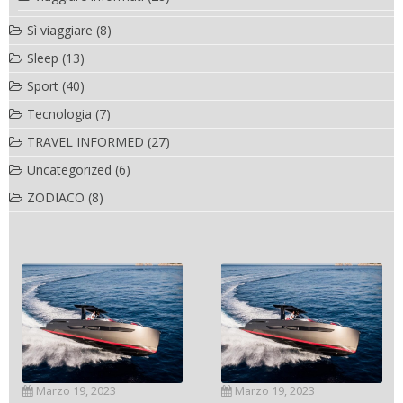
Sì viaggiare
(8)
Sleep
(13)
Sport
(40)
Tecnologia
(7)
TRAVEL INFORMED
(27)
Uncategorized
(6)
ZODIACO
(8)
Novembre 6, 2022
SC- 46 il catamarano
Marzo 19, 2023
ad alte prestazioni