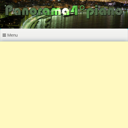
Vai
al
contenuto
Menu