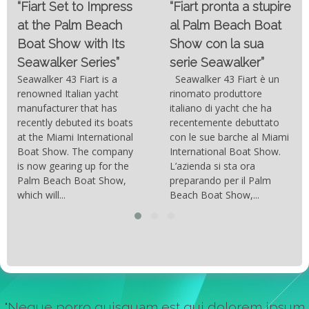
“Fiart pronta a stupire
targato Outerlimits.
al Palm Beach Boat
Da quando lo sviluppo
Show con la sua
delle moderne tecnologie
serie Seawalker”
costruttive e dei nuovi
materiali come la fibra di
Seawalker 43 Fiart è un
carbonio hanno consentito
rinomato produttore
di costruire catamarani
italiano di yacht che ha
sempre più belli, compatti,
recentemente debuttato
resistenti, leggeri e
con le sue barche al Miami
soprattutto stabili veloci
International Boat Show.
con una manovrabilità...
L’azienda si sta ora
preparando per il Palm
Beach Boat Show,...
"Neque porro quisquam est qui dolorem ipsum