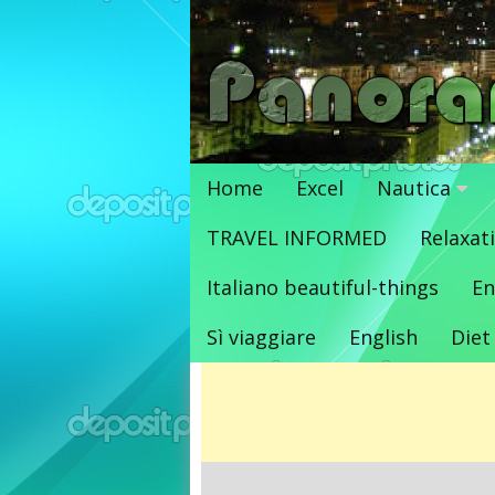
Vai
al
contenuto
Home
Excel
Nautica
TRAVEL INFORMED
Relaxat
Italiano beautiful-things
En
Sì viaggiare
English
Diet