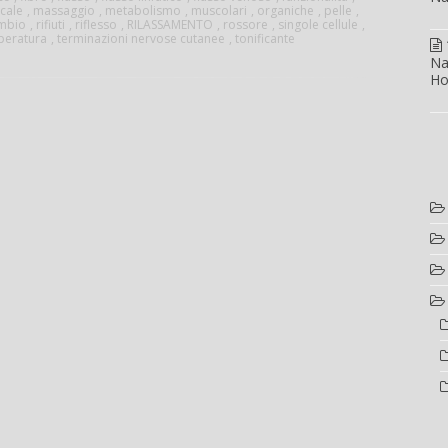
ocale
,
massaggio
,
metabolismo
,
muscolari
,
organiche
,
pelle
,
ambio
,
rifiuti
,
riflesso
,
RILASSAMENTO
,
rossore
,
singole cellule
,
peratura
,
terminazioni nervose cutanee
,
tonificante
Na
Ho