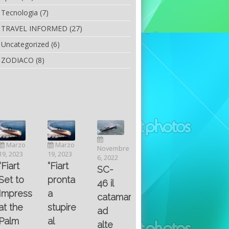
Tecnologia
(7)
TRAVEL INFORMED
(27)
Uncategorized
(6)
ZODIACO
(8)
Luglio
Marzo
Novembre
Aprile
6, 2022
19, 2023
6, 2022
25, 2016
Maggio
Fountain 38SC
“Fiart
SC-
8, 2016
SANTA
abitabilità,
pronta
Multiple
46 il
AND
affidabilità
a
choice
catamarano
THE
e
stupire
questions
ad
KING
prestazioni
al
on
alte
OF