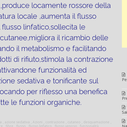
,produce locamente rossore della
tura locale ,aumenta il flusso
flusso linfatico,sollecita le
cutanee,migliora il ricambio delle
ando il metabolismo e facilitando
otti di rifiuto,stimola la contrazione
attivandone funzionalità ed
zione sedativa e tonificante sul
Pe
ocando per riflesso una benefica
Pr
tte le funzioni organiche.
Sa
a
,
azione sedativa
,
Azioni
,
contrazione
,
cutaneo
,
desquamazione
,
Na
ce
,
fibre
,
flusso
,
flusso linfatico
,
flusso venoso
,
funzionalità
,