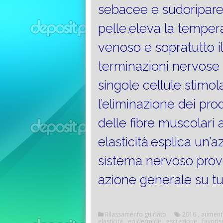
sebacee e sudoripare
pelle,eleva la tempera
venoso e sopratutto il 
terminazioni nervose 
singole cellule stimol
l’eliminazione dei prod
delle fibre muscolari 
elasticità,esplica un’a
sistema nervoso prov
azione generale su tu
Rilassamento guidato
2016
,
aument
elasticità
,
epidermide
,
escrezione
,
favoris