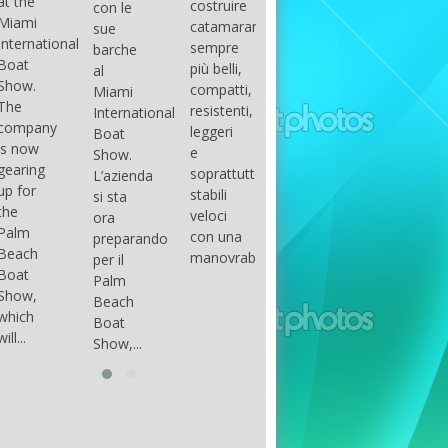
costruire
con le
done
gli
arranger
catamarani
sue
only if
appassionati
of all
sempre
barche
certain
di
parts of
più belli,
al
conditions
barche
the
compatti,
Miami
occur.
ad alte
group.
resistenti,
International
The
prestazioni,
The
leggeri
Boat
correct
che...
songs
e
Show.
syntax
in my
soprattutto
L’azienda
is
opinion
stabili
si sta
essential...
have...
veloci
ora
con una
preparando
manovrabilità...
per il
Palm
Beach
Boat
Show,...