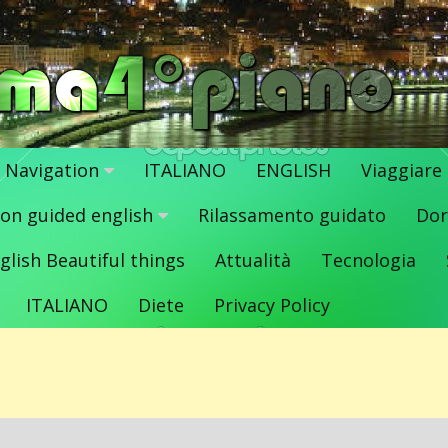
Navigation
ITALIANO
ENGLISH
Viaggiare
ion guided english
Rilassamento guidato
Dor
glish Beautiful things
Attualità
Tecnologia
ITALIANO
Diete
Privacy Policy