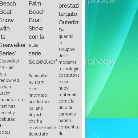
Fountain
Palm
basic
prestazioni
GUITAR
38SC è
Beach
excel
targato
una
Santana
Boat
With
barca a
band
Outerlimits.
this
console
that
Show
Da
fourth
centrale
had its
quando
con la
group
sportiva
maximum
lo
sua
of
di lusso,
consensu
sviluppo
questions
dove
serie
in the
delle
on
velocità,
early
Seawalker”
moderne
basic
comodità
seventies
tecnologie
excel
e
that
costruttive
Seawalker
prevailing
sicurezza
accompan
e dei
43 Fiart
intention
s’integrano
the
nuovi
è un
is to
perfettamente,
great
materiali
rinomato
draw
che il
musical
come la
produttore
attention
cantiere
talent
fibra di
italiano
to the
Fountain
Carlos
carbonio
di yacht
use of
ha
Santana,
hanno
che ha
sums of
voluto
guitarist,
consentito
recentemente
formulas
costruire
songwrite
di
debuttato
to be
per tutti
and