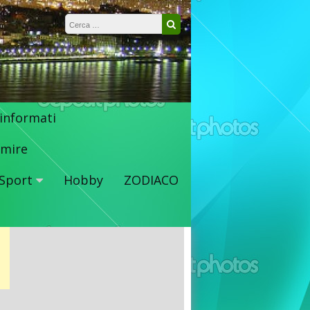
Ricerca per:
Cerca
 informati
mire
Sport
Hobby
ZODIACO