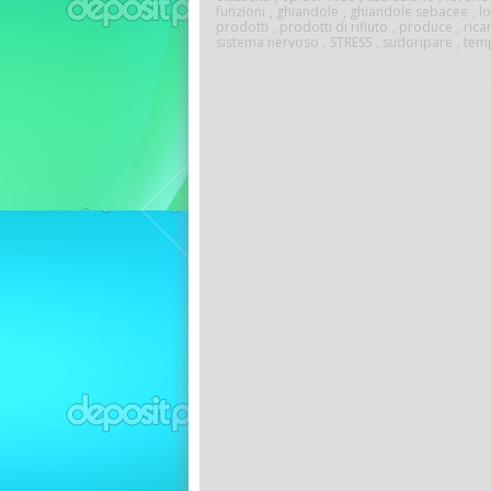
funzioni
,
ghiandole
,
ghiandole sebacee
,
l
prodotti
,
prodotti di rifiuto
,
produce
,
ric
sistema nervoso
,
STRESS
,
sudoripare
,
tem