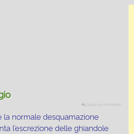
gio
Lascia un commento
ce la normale desquamazione
ta l’escrezione delle ghiandole