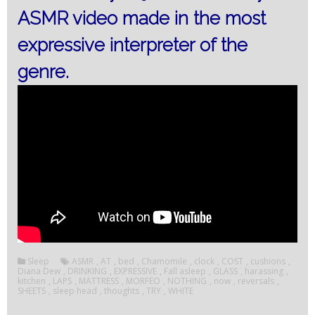
ASMR video made in the most
expressive interpreter of the
genre.
Sleep
ASMR
,
AT
,
bed
,
Chamomile
,
clock
,
COST
,
cushions
,
Diana Dew
,
DRINKING
,
EXPRESSIVE
,
Fall asleep
,
GLASS
,
harassing
,
kitchen
,
LAPS
,
MATTRESS
,
MORFEO
,
NOTHING
,
now
,
reversals
,
SHEETS
,
sleep head
,
thoughts
,
TRY
,
WHITE