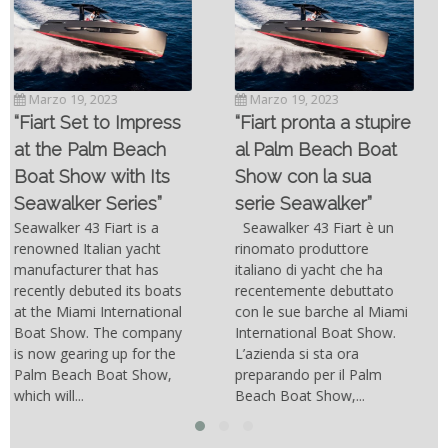
Novembre 6, 2022
SC- 46 il catamarano
Marzo 19, 2023
ad alte prestazioni
“Fiart pronta a stupire
targato Outerlimits.
al Palm Beach Boat
Da quando lo sviluppo
Show con la sua
delle moderne tecnologie
serie Seawalker”
costruttive e dei nuovi
materiali come la fibra di
Seawalker 43 Fiart è un
carbonio hanno consentito
rinomato produttore
di costruire catamarani
italiano di yacht che ha
sempre più belli, compatti,
recentemente debuttato
resistenti, leggeri e
con le sue barche al Miami
soprattutto stabili veloci
International Boat Show.
con una manovrabilità...
L’azienda si sta ora
preparando per il Palm
Beach Boat Show,...