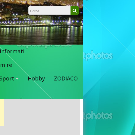
Ricerca per:
Cerca
 informati
mire
Sport
Hobby
ZODIACO