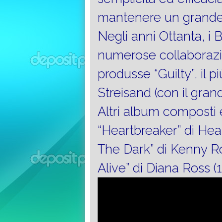
mantenere un grande 
Negli anni Ottanta, i
numerose collaborazion
produsse “Guilty”, il 
Streisand (con il gra
Altri album composti e
“Heartbreaker” di Hea
The Dark” di Kenny Ro
Alive” di Diana Ross (