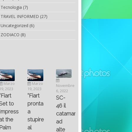
Tecnologia
(7)
TRAVEL INFORMED
(27)
Uncategorized
(6)
ZODIACO
(8)
Luglio
Marzo
Novembre
Aprile
6, 2022
19, 2023
6, 2022
25, 2016
Maggio
Fountain 38SC
“Fiart
SC-
8, 2016
SANTA
abitabilità,
pronta
Multiple
46 il
AND
affidabilità
a
choice
catamarano
THE
e
stupire
questions
ad
KING
prestazioni
al
on
alte
OF