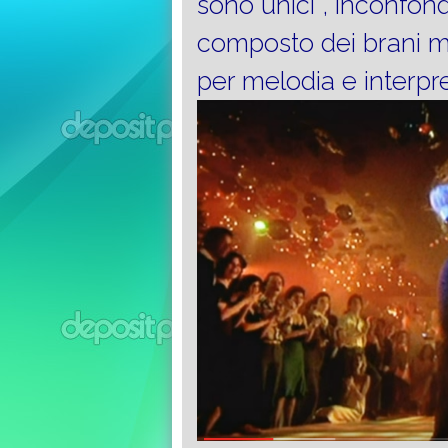
sono unici , inconfond
composto dei brani mu
per melodia e interpr