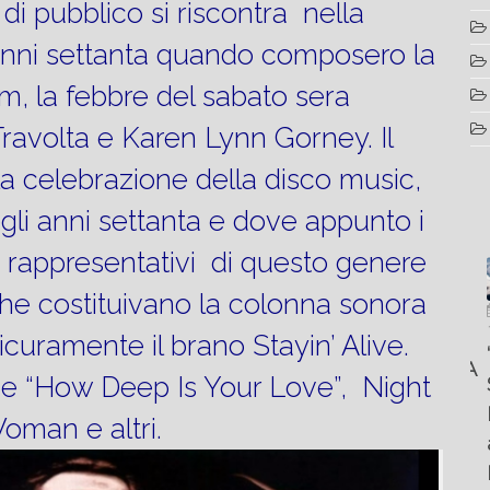
di pubblico si riscontra nella
nni settanta quando composero la
lm, la febbre del sabato sera
Travolta e Karen Lynn Gorney. Il
la celebrazione della disco music,
li anni settanta e dove appunto i
 rappresentativi di questo genere
 che costituivano la colonna sonora
Luglio
Marzo
Aprile
6, 2022
19, 2023
sicuramente il brano Stayin’ Alive.
25, 2016
Maggio
Fountain 38SC
“Fiart
8, 2016
SANTANA
abitabilità,
e “How Deep Is Your Love”, Night
Set to
Multiple
AND
affidabilità
Impress
choice
oman e altri.
THE
e
at the
questions
KING
prestazioni
Palm
on
OF