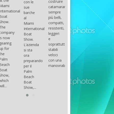
costruire
con le
done
gli
arranger
catamarani
sue
only if
appassionati
of all
sempre
barche
certain
di
parts of
più belli,
al
conditions
barche
the
compatti,
Miami
occur.
ad alte
group.
resistenti,
International
The
prestazioni,
The
leggeri
Boat
correct
che...
songs
e
Show.
syntax
in my
soprattutto
L’azienda
is
opinion
stabili
si sta
essential...
have...
veloci
ora
con una
preparando
manovrabilità...
per il
Palm
Beach
Boat
Show,...