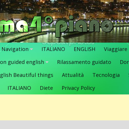
Navigation
ITALIANO
ENGLISH
Viaggiare
ion guided english
Rilassamento guidato
Dor
glish Beautiful things
Attualità
Tecnologia
ITALIANO
Diete
Privacy Policy