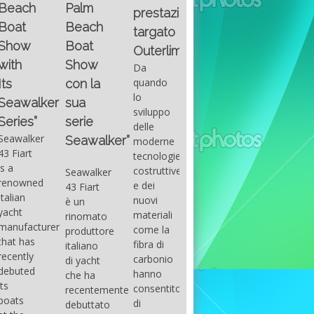
Fountain
Palm
basic
prestazioni
GUITAR
38SC è
Beach
excel
targato
una
Santana
Boat
With
barca a
band
Outerlimits.
this
console
that
Show
Da
fourth
centrale
had its
quando
con la
group
sportiva
maximum
lo
sua
of
di lusso,
consensu
sviluppo
questions
dove
serie
in the
delle
on
velocità,
early
Seawalker”
moderne
basic
comodità
seventies
tecnologie
excel
e
that
costruttive
Seawalker
prevailing
sicurezza
accompan
e dei
43 Fiart
intention
s’integrano
the
nuovi
è un
is to
perfettamente,
great
materiali
rinomato
draw
che il
musical
come la
produttore
attention
cantiere
talent
fibra di
italiano
to the
Fountain
Carlos
carbonio
di yacht
use of
ha
Santana,
hanno
che ha
sums of
voluto
guitarist,
consentito
recentemente
formulas
costruire
songwrite
di
debuttato
to be
per tutti
and