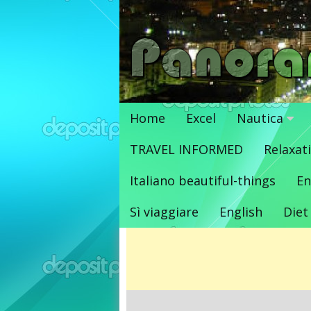
Vai
al
contenuto
Home
Excel
Nautica
TRAVEL INFORMED
Relaxat
Italiano beautiful-things
En
Sì viaggiare
English
Diet