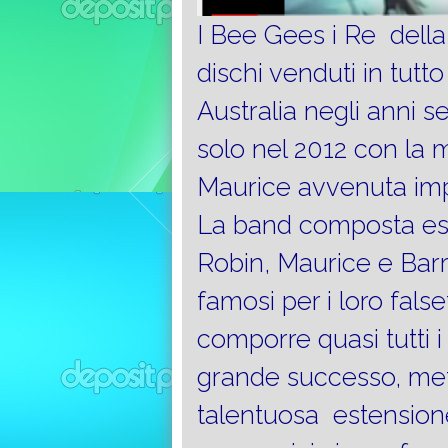
I Bee Gees i Re della
dischi venduti in tutt
Australia negli anni s
solo nel 2012 con la 
Maurice avvenuta impr
La band composta esse
Robin, Maurice e Barr
famosi per i loro fals
comporre quasi tutti i 
grande successo, met
talentuosa estensione