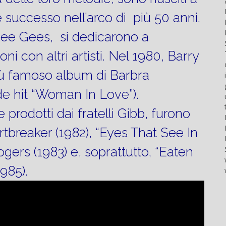
at the
done
gli
arranger
Miami
successo nell’arco di più 50 anni.
only if
appassionati
of all
International
certain
di
parts of
Boat
 Bee Gees, si dedicarono a
conditions
barche
the
Show.
occur.
ad alte
group.
i con altri artisti. Nel 1980, Barry
The
The
prestazioni,
The
company
più famoso album di Barbra
correct
che...
songs
is now
syntax
in my
gearing
nde hit “Woman In Love”).
is
opinion
up for
essential...
have...
the
 prodotti dai fratelli Gibb, furono
Palm
Beach
rtbreaker (1982), “Eyes That See In
Boat
Show,
gers (1983) e, soprattutto, “Eaten
which
1985).
will...