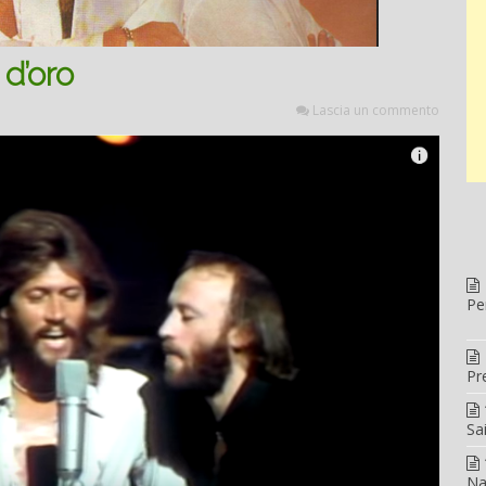
d’oro
Lascia un commento
Pe
Pr
Sa
Na